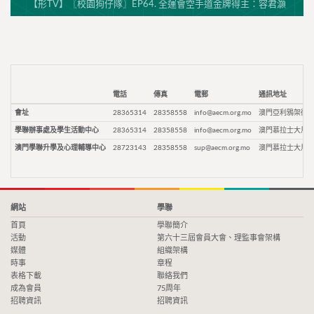
【形TV】〖校園狗仔隊〗EP64. 全運會空手道金牌得主：容君灝
電話
傳真
電郵
通訊地址
會址
28365314
28358558
info@aecm.org.mo
澳門亞利鴉架街9
學聯辦事處及學生活動中心
28365314
28358558
info@aecm.org.mo
澳門慕拉士大馬路
澳門學聯升學及心理輔導中心
28723143
28358558
sup@aecm.org.mo
澳門慕拉士大馬路
網站
學聯
首頁
學聯簡介
活動
第六十三屆會員大會、理監事會架構
媒體
組織架構
時事
章程
表格下載
聯絡我們
成為會員
75周年
招聘資訊
招聘資訊