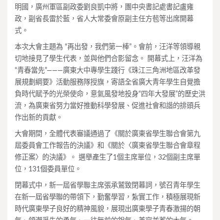
明國，廣州軍區副政委劉良凱中將，團中央書記處書記盧雍
政，副省長雷於藍，省人大常委會原副主任方苞等出席開幕
式。
本次大會主題為 “再出發，我們第一棒”。會前，汪洋等領導親
切地接見了學生代表，並與他們合影留念。 開幕式上，汪洋為
“青春當先”―――廣東大中專學生踐行《珠江三角洲地區改革發
展規劃綱要》活動服務隊授旗，寄語全省廣大青年學生自覺擔
負時代賦予的光榮使命，意氣風發地投身“四年大發展”的歷史洪
流，為廣東省努力當好推動科學發展、促進社會和諧的排頭兵
作出新的貢獻。
大會期間，全體代表審議通過了《關於廣東省學生聯合會第九
屆委員會工作報告的決議》和《關於〈廣東省學生聯合會章程
修正案〉的決議》。 選舉產生了1個主席單位，32個副主席單
位，131個委員單位。
閉幕式中，新一屆省學聯主席張承鷲致閉幕詞，號召青年學生
在新一屆省學聯的帶領下，勤奮學習，紮實工作，積極展現新
時代廣東學子良好的精神風貌，展現出廣東學子青春激揚的朝