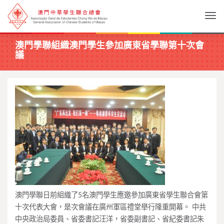
Togg
澳門學聯組織澳門學生參加廣東省學聯第十次會
議
澳門學聯日前組織了5名澳門學生應邀參加廣東省學生聯合會第
十次代表大會，是次會議在廣州軍區禮堂舉行隆重開幕。 中共
中央政治局委員、省委書記汪洋，省委副書記、省紀委書記朱