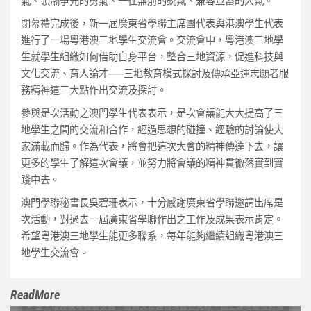
氣、領潮爭先的勇氣、一往無前的銳氣、兼容並蓄的大氣。
閉幕禮完成後，新一屆廣東省學聯主席團代表與港澳學生代表
進行了一場粵港澳三地學生交流會。交流會中，粵港澳三地學
生就學生組織如何借助自身平台，整合三地資源，促進科技與
文化交流、育人論才──三地教育模式探討及傳承亞運志願者服
務精神這三大點作出交流及探討。
參與是次活動之澳門學生代表表示，是次會議能大大提高了三
地學生之間的交流和合作，經過思想的碰撞、經驗的討論使大
家滿載而歸。作為代表，將會把這次大會的精神傳達下去，讓
更多的學生了解這次會議，並努力將會議的精神貫徹落實到實
踐中去。
澳門學聯秘書長吳碧珊表示，十分感謝廣東省學聯邀請出席是
次活動，對過去一屆廣東省學聯作出之工作及成果表示肯定。
希望粵港澳三地學生能更多聯系，每年能夠繼續組織粵港澳三
地學生交流會。
ReadMore