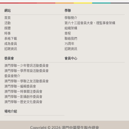
網站
學聯
首頁
學聯簡介
活動
第六十三屆會員大會、理監事會架構
媒體
組織架構
時事
章程
表格下載
聯絡我們
成為會員
75周年
招聘資訊
招聘資訊
委員會
會員中心
澳門學聯－少年警訊活動委員會
澳門學聯－學界常設活動委員會
委員會簡介
澳門學聯－學聯之友活動委員會
澳門學聯－編輯委員會
澳門學聯－時事關注委員會
澳門學聯－影攝創作委員會
澳門學聯－歷史文化委員會
場地介紹
Copyright © 2026 澳門中華學生聯合總會