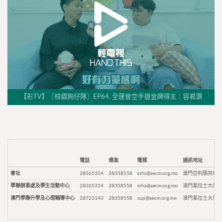
【形TV】〖校園狗仔隊〗EP64. 全運會空手道金牌得主：容君灝
電話
傳真
電郵
通訊地址
會址
28365314
28358558
info@aecm.org.mo
澳門亞利鴉架街9
學聯辦事處及學生活動中心
28365314
28358558
info@aecm.org.mo
澳門慕拉士大馬路
澳門學聯升學及心理輔導中心
28723143
28358558
sup@aecm.org.mo
澳門慕拉士大馬路