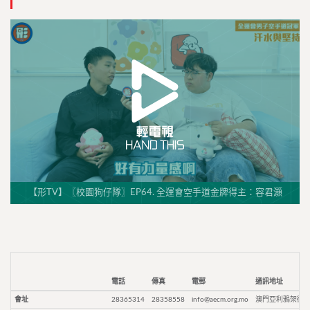
【形TV】〖校園狗仔隊〗EP64. 全運會空手道金牌得主：容君灝
電話
傳真
電郵
通訊地址
會址
28365314
28358558
info@aecm.org.mo
澳門亞利鴉架街9