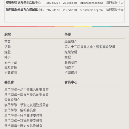
學聯辦事處及學生活動中心
28365314
28358558
info@aecm.org.mo
澳門慕拉士大馬路
澳門學聯升學及心理輔導中心
28723143
28358558
sup@aecm.org.mo
澳門慕拉士大馬路
網站
學聯
首頁
學聯簡介
活動
第六十三屆會員大會、理監事會架構
媒體
組織架構
時事
章程
表格下載
聯絡我們
成為會員
75周年
招聘資訊
招聘資訊
委員會
會員中心
澳門學聯－少年警訊活動委員會
澳門學聯－學界常設活動委員會
委員會簡介
澳門學聯－學聯之友活動委員會
澳門學聯－編輯委員會
澳門學聯－時事關注委員會
澳門學聯－影攝創作委員會
澳門學聯－歷史文化委員會