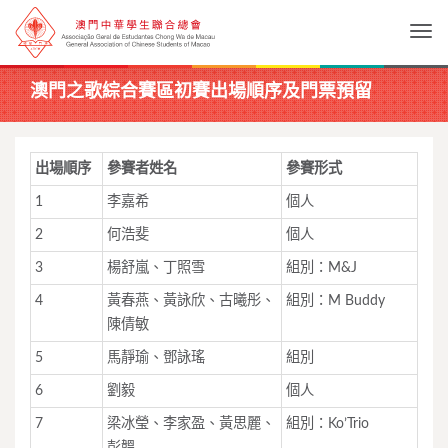
Togg
澳門之歌綜合賽區初賽出場順序及門票預留
出場順序
參賽者姓名
參賽形式
1
李嘉希
個人
2
何浩斐
個人
3
楊舒嵐、丁照雪
組別：M&J
4
黃春燕、黃詠欣、古曦彤、
組別：M Buddy
陳倩敏
5
馬靜瑜、鄧詠瑤
組別
6
劉毅
個人
7
梁冰瑩、李家盈、黃思麗、
組別：Ko’Trio
彭韞