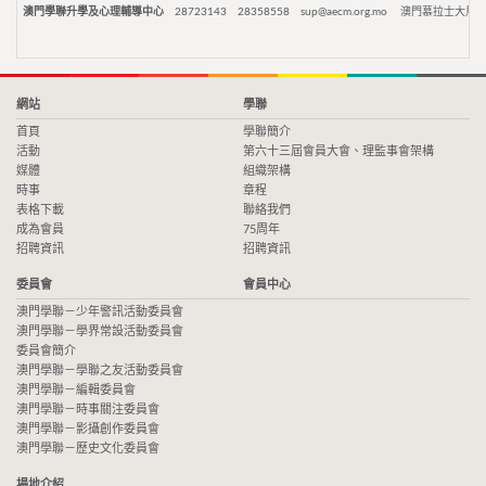
澳門學聯升學及心理輔導中心
28723143
28358558
sup@aecm.org.mo
澳門慕拉士大馬路
網站
學聯
首頁
學聯簡介
活動
第六十三屆會員大會、理監事會架構
媒體
組織架構
時事
章程
表格下載
聯絡我們
成為會員
75周年
招聘資訊
招聘資訊
委員會
會員中心
澳門學聯－少年警訊活動委員會
澳門學聯－學界常設活動委員會
委員會簡介
澳門學聯－學聯之友活動委員會
澳門學聯－編輯委員會
澳門學聯－時事關注委員會
澳門學聯－影攝創作委員會
澳門學聯－歷史文化委員會
場地介紹