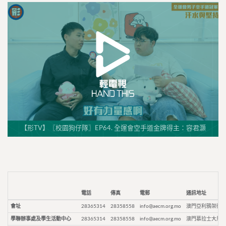
【形TV】〖校園狗仔隊〗EP64. 全運會空手道金牌得主：容君灝
電話
傳真
電郵
通訊地址
會址
28365314
28358558
info@aecm.org.mo
澳門亞利鴉架街9
學聯辦事處及學生活動中心
28365314
28358558
info@aecm.org.mo
澳門慕拉士大馬路