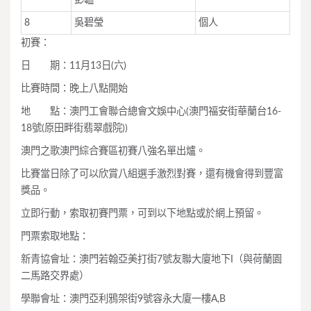
8
吳碧瑩
個人
初賽：
日 期：11月13日(六)
比賽時間：晚上八點開始
地 點：澳門工會聯合總會文娛中心(澳門福安街華蘭台16-
18號(原田畔街翡翠戲院))
澳門之歌澳門綜合賽區初賽八強名單出爐。
比賽當日除了可以欣賞八組選手激烈對賽，還有機會得到豐富
獎品。
立即行動，索取初賽門票，可到以下地點或於網上預留。
門票索取地點：
新青協會址：澳門若翰亞美打街7號友聯大廈地下I（與荷蘭園
二馬路交界處）
學聯會址：澳門亞利鴉架街9號容永大廈一樓A,B