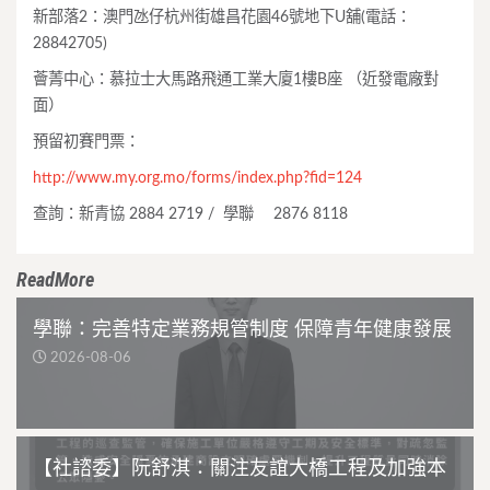
新部落2：澳門氹仔杭州街雄昌花園46號地下U舖(電話：
28842705)
薈菁中心：慕拉士大馬路飛通工業大廈1樓B座 （近發電廠對
面）
預留初賽門票：
http://www.my.org.mo/forms/index.php?fid=124
查詢：新青協 2884 2719 / 學聯 2876 8118
ReadMore
學聯：完善特定業務規管制度 保障青年健康發展
2026-08-06
【社諮委】阮舒淇：關注友誼大橋工程及加強本