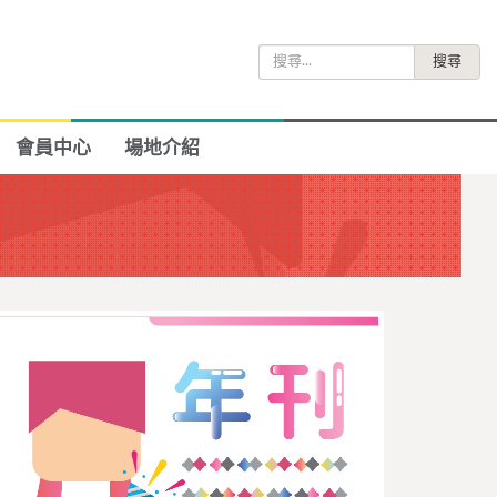
搜
尋
關
鍵
會員中心
場地介紹
字: