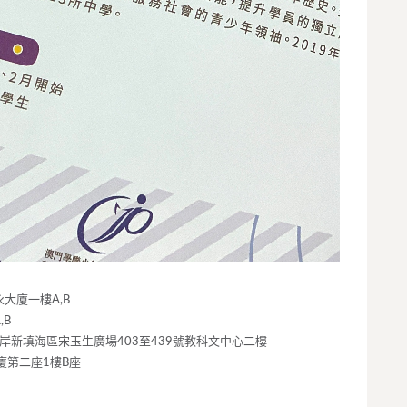
大廈一樓A,B
B
岸新填海區宋玉生廣場403至439號教科文中心二樓
廈第二座1樓B座