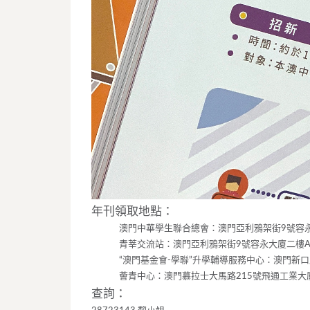
年刊領取地點：
澳門中華學生聯合總會：澳門亞利鴉架街9號容永
青莘交流站：澳門亞利鴉架街9號容永大廈二樓A,
“澳門基金會-學聯”升學輔導服務中心：澳門新口
薈青中心：澳門慕拉士大馬路215號飛通工業大
查詢：