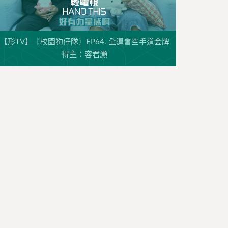
【形TV】〖校園狗仔隊〗EP64. 全運會空手道金牌
得主：容君灝