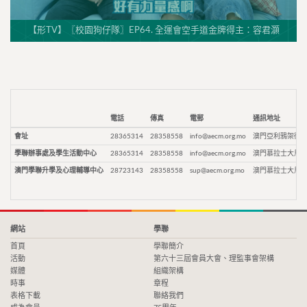
【形TV】〖校園狗仔隊〗EP64. 全運會空手道金牌得主：容君灝
電話
傳真
電郵
通訊地址
會址
28365314
28358558
info@aecm.org.mo
澳門亞利鴉架街9
學聯辦事處及學生活動中心
28365314
28358558
info@aecm.org.mo
澳門慕拉士大馬路
澳門學聯升學及心理輔導中心
28723143
28358558
sup@aecm.org.mo
澳門慕拉士大馬路
網站
學聯
首頁
學聯簡介
活動
第六十三屆會員大會、理監事會架構
媒體
組織架構
時事
章程
表格下載
聯絡我們