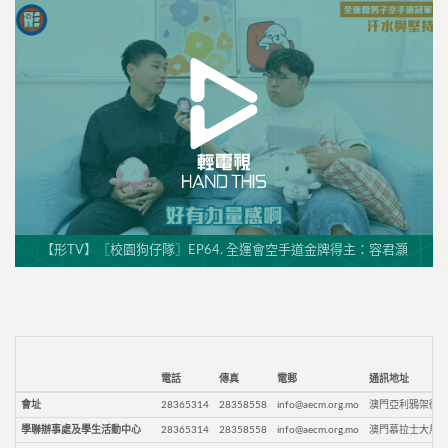
【形TV】〖校園狗仔隊〗EP64. 全運會空手道金牌得主：容君灝
電話
傳真
電郵
通訊地址
會址
28365314
28358558
info@aecm.org.mo
澳門亞利鴉架街9
學聯辦事處及學生活動中心
28365314
28358558
info@aecm.org.mo
澳門慕拉士大馬路