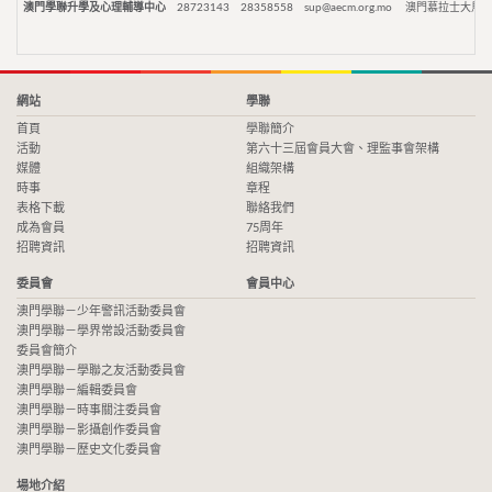
澳門學聯升學及心理輔導中心
28723143
28358558
sup@aecm.org.mo
澳門慕拉士大馬路
網站
學聯
首頁
學聯簡介
活動
第六十三屆會員大會、理監事會架構
媒體
組織架構
時事
章程
表格下載
聯絡我們
成為會員
75周年
招聘資訊
招聘資訊
委員會
會員中心
澳門學聯－少年警訊活動委員會
澳門學聯－學界常設活動委員會
委員會簡介
澳門學聯－學聯之友活動委員會
澳門學聯－編輯委員會
澳門學聯－時事關注委員會
澳門學聯－影攝創作委員會
澳門學聯－歷史文化委員會
場地介紹