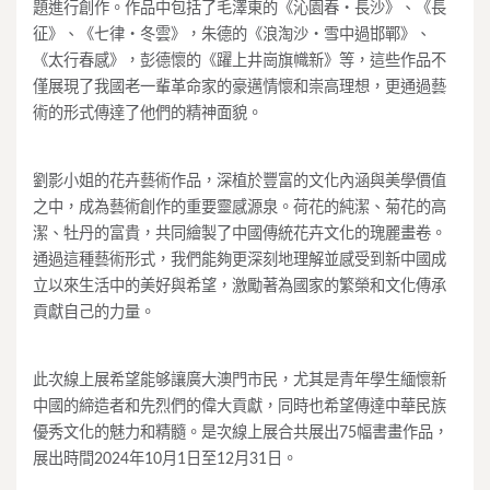
題進行創作。作品中包括了毛澤東的《沁園春‧長沙》、《長
征》、《七律‧冬雲》，朱德的《浪淘沙‧雪中過邯鄲》、
《太行春感》，彭德懷的《躍上井崗旗幟新》等，這些作品不
僅展現了我國老一輩革命家的豪邁情懷和崇高理想，更通過藝
術的形式傳達了他們的精神面貌。
劉影小姐的花卉藝術作品，深植於豐富的文化內涵與美學價值
之中，成為藝術創作的重要靈感源泉。荷花的純潔、菊花的高
潔、牡丹的富貴，共同繪製了中國傳統花卉文化的瑰麗畫卷。
通過這種藝術形式，我們能夠更深刻地理解並感受到新中國成
立以來生活中的美好與希望，激勵著為國家的繁榮和文化傳承
貢獻自己的力量。
此次線上展希望能够讓廣大澳門市民，尤其是青年學生緬懷新
中國的締造者和先烈們的偉大貢獻，同時也希望傳達中華民族
優秀文化的魅力和精髓。是次線上展合共展出75幅書畫作品，
展出時間2024年10月1日至12月31日。