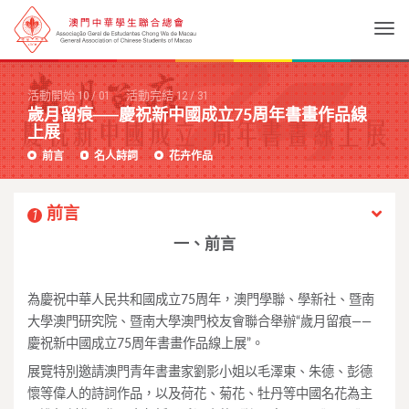
Togg
活動開始
10
/
01
活動完結
12
/
31
歲月留痕──慶祝新中國成立75周年書畫作品線
上展
前言
名人詩詞
花卉作品
前言
1
一、前言
為慶祝中華人民共和國成立75周年，澳門學聯、學新社、暨南
大學澳門研究院、暨南大學澳門校友會聯合舉辦“歲月留痕——
慶祝新中國成立75周年書畫作品線上展”。
展覽特別邀請澳門青年書畫家劉影小姐以毛澤東、朱德、彭德
懷等偉人的詩詞作品，以及荷花、菊花、牡丹等中國名花為主