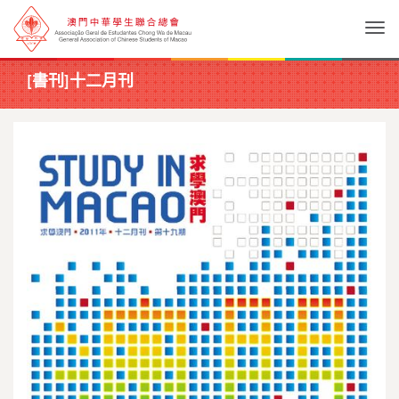
Togg
[書刊]十二月刊