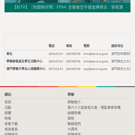
【形TV】〖校園狗仔隊〗EP64. 全運會空手道金牌得主：容君灝
電話
傳真
電郵
通訊地址
會址
28365314
28358558
info@aecm.org.mo
澳門亞利鴉架街9
學聯辦事處及學生活動中心
28365314
28358558
info@aecm.org.mo
澳門慕拉士大馬路
澳門學聯升學及心理輔導中心
28723143
28358558
sup@aecm.org.mo
澳門慕拉士大馬路
網站
學聯
首頁
學聯簡介
活動
第六十三屆會員大會、理監事會架構
媒體
組織架構
時事
章程
表格下載
聯絡我們
成為會員
75周年
招聘資訊
招聘資訊