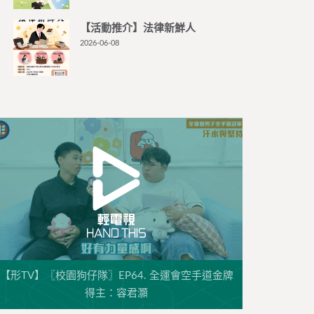
【活動推介】法律新鮮人
2026-06-08
【形TV】〖校園狗仔隊〗EP64. 全運會空手道金牌
得主：容君灝