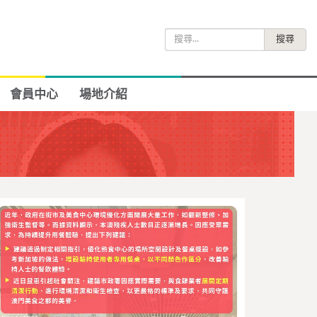
搜
尋
關
鍵
會員中心
場地介紹
字: