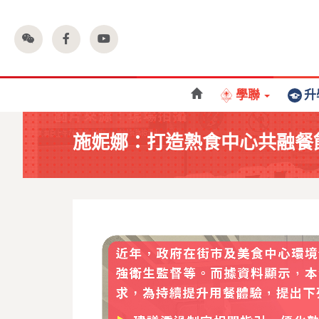
學聯
升
施妮娜：打造熟食中心共融餐飲