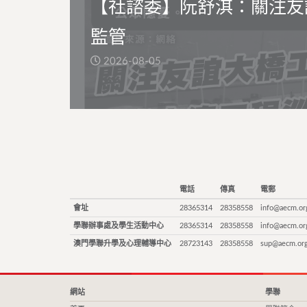
【社諮委】阮舒淇：關注友
監管
2026-08-05
電話
傳真
電郵
會址
28365314
28358558
info@aecm.or
學聯辦事處及學生活動中心
28365314
28358558
info@aecm.or
澳門學聯升學及心理輔導中心
28723143
28358558
sup@aecm.or
網站
學聯