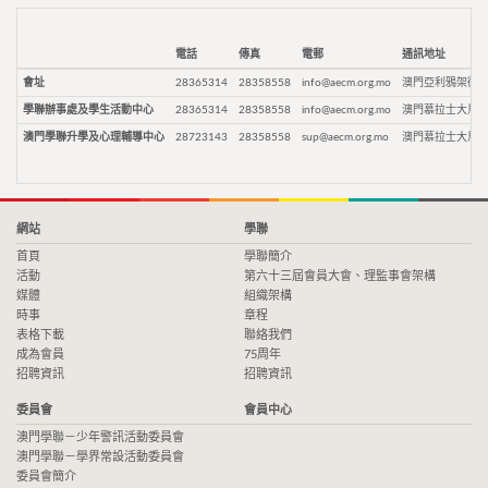
電話
傳真
電郵
通訊地址
會址
28365314
28358558
info@aecm.org.mo
澳門亞利鴉架街9
學聯辦事處及學生活動中心
28365314
28358558
info@aecm.org.mo
澳門慕拉士大馬路
澳門學聯升學及心理輔導中心
28723143
28358558
sup@aecm.org.mo
澳門慕拉士大馬路
網站
學聯
首頁
學聯簡介
活動
第六十三屆會員大會、理監事會架構
媒體
組織架構
時事
章程
表格下載
聯絡我們
成為會員
75周年
招聘資訊
招聘資訊
委員會
會員中心
澳門學聯－少年警訊活動委員會
澳門學聯－學界常設活動委員會
委員會簡介