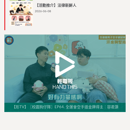
【活動推介】法律新鮮人
2026-06-08
【形TV】〖校園狗仔隊〗EP64. 全運會空手道金牌得主：容君灝