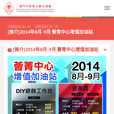
Togg
活動開始
08
/
06
活動完結
09
/
30
[推介]2014年8月-9月 薈青中心增值加油站
[推介]2014年8月-9月 薈青中心增值加油站
1