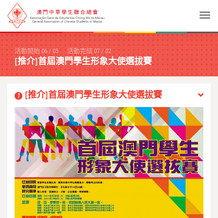
Togg
活動開始
06
/
05
活動完結
07
/
02
[推介]首屆澳門學生形象大使選拔賽
[推介]首屆澳門學生形象大使選拔賽
1