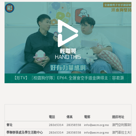
【形TV】〖校園狗仔隊〗EP64. 全運會空手道金牌得主：容君灝
電話
傳真
電郵
通訊地址
會址
28365314
28358558
info@aecm.org.mo
澳門亞利鴉架街9
學聯辦事處及學生活動中心
28365314
28358558
info@aecm.org.mo
澳門慕拉士大馬路