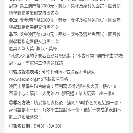
冠軍: 獎金澳門幣3000元、獎狀、獎杯及獲豁免面試、團費參
與學聯指定暑假交流團乙次
亞軍: 獎金澳門幣2000元，獎狀、獎杯及獲豁免面試、團費參
與學聯指定暑假交流團乙次
季軍: 獎金澳門幣1000元，獎狀、獎杯及獲豁免面試、團費參
與學聯指定暑假交流團乙次
最具人氣大獎: 獎狀、獎杯
*凡進入8強的參賽者皆頒發紀念狀；*本會刊物-“澳門學生”將為
冠、亞、季軍得主作專題採訪；
◎索取報名表格 :
可於下列地址索取或本會網站
www.aecm.org.mo下載報名表格；
澳門中華學生聯合總會：亞利鴉架街9號容永大廈一樓A，B
薈青中心：慕拉士大馬路215號飛通工業大廈第二座一樓B
◎報名方法：
填妥報名表格後，連同1.5吋彩色免冠近照一張、
身份證副本一份、有效學生證副本一份、最近一次成績表副本
於上述地址遞交；
◎報名日期：
5月8日-5月30日