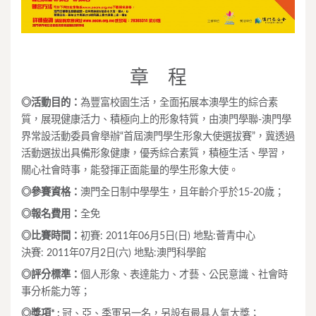
章 程
◎活動目的：
為豐富校園生活，全面拓展本澳學生的綜合素
質，展現健康活力、積極向上的形象特質，由澳門學聯-澳門學
界常設活動委員會舉辦“首屆澳門學生形象大使選拔賽”，冀透過
活動選拔出具備形象健康，優秀綜合素質，積極生活、學習，
關心社會時事，能發揮正面能量的學生形象大使。
◎參賽資格：
澳門全日制中學學生，且年齡介乎於15-20歲；
◎報名費用：
全免
◎比賽時間：
初賽: 2011年06月5日(日) 地點:薈青中心
決賽: 2011年07月2日(六) 地點:澳門科學館
◎評分標準：
個人形象、表達能力、才藝、公民意識、社會時
事分析能力等；
◎獎項* :
冠、亞、季軍另一名，另設有最具人氣大獎；