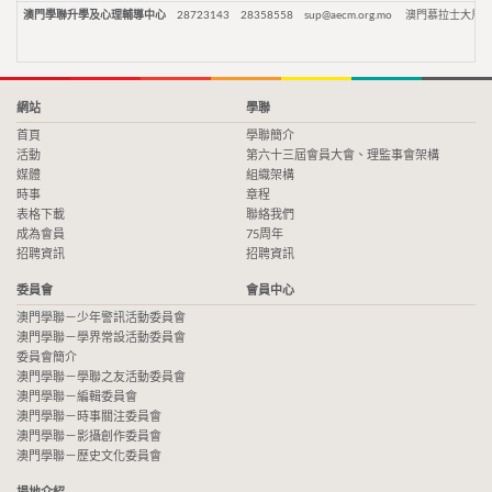
澳門學聯升學及心理輔導中心
28723143
28358558
sup@aecm.org.mo
澳門慕拉士大馬路
網站
學聯
首頁
學聯簡介
活動
第六十三屆會員大會、理監事會架構
媒體
組織架構
時事
章程
表格下載
聯絡我們
成為會員
75周年
招聘資訊
招聘資訊
委員會
會員中心
澳門學聯－少年警訊活動委員會
澳門學聯－學界常設活動委員會
委員會簡介
澳門學聯－學聯之友活動委員會
澳門學聯－編輯委員會
澳門學聯－時事關注委員會
澳門學聯－影攝創作委員會
澳門學聯－歷史文化委員會