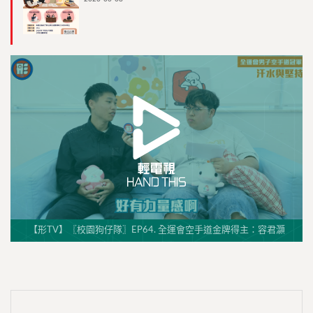
【形TV】〖校園狗仔隊〗EP64. 全運會空手道金牌得主：容君灝