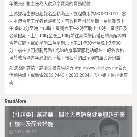
年援交計劃主任為大家分享寶貴的實務經驗。
上述課程由即日起報名至額滿止，課程費用為MOP100.00，歡
迎本澳青年工作者踴躍參加。有興趣者可於星期一至星期五下
午3時30分至晚上10時，星期六下午2時至晚上10時，星期日及
公眾假期，上午10時至晚上10時前往高偉樂街塔石體育館內的
青年試館，或於星期二至星期六上午11時30分至晚上7時30
分，前往澳門得勝馬路12號B終身學習服務站報名。報名表格
可於教育暨青年局網頁下載，報名時須出示澳門居民身份證。
如欲瞭解詳情，請瀏覽教青局網頁http://www.dsej.gov.mo首頁
活動快訊，或致電2856 9440 / 2833 2084向岑小姐 / 區小姐查
詢。
ReadMore
【社諮委】蕭顯華：關注大眾體育健身興趣班優
化機制及配套措施
2026-08-07