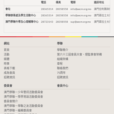
電話
傳真
電郵
通訊地址
會址
28365314
28358558
info@aecm.org.mo
澳門亞利鴉架街9
學聯辦事處及學生活動中心
28365314
28358558
info@aecm.org.mo
澳門慕拉士大馬路
澳門學聯升學及心理輔導中心
28723143
28358558
sup@aecm.org.mo
澳門慕拉士大馬路
網站
學聯
首頁
學聯簡介
活動
第六十三屆會員大會、理監事會架構
媒體
組織架構
時事
章程
表格下載
聯絡我們
成為會員
75周年
招聘資訊
招聘資訊
委員會
會員中心
澳門學聯－少年警訊活動委員會
澳門學聯－學界常設活動委員會
委員會簡介
澳門學聯－學聯之友活動委員會
澳門學聯－編輯委員會