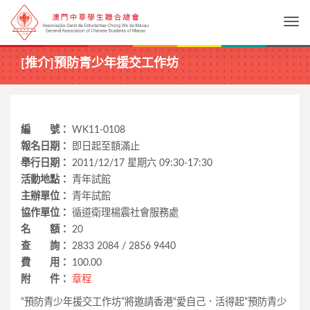
Togg
[推介]預防青少年援交工作坊
編 號：
WK11-0108
報名日期：
即日起至額滿止
舉行日期：
2011/12/17 星期六 09:30-17:30
活動地點：
青年試館
主辦單位：
青年試館
協作單位：
循道衛理楊震社會服務處
名 額：
20
查 詢：
2833 2084 / 2856 9440
費 用：
100.00
附 件：
章程
“預防青少年援交工作坊”將邀請香港“愛自己．活得起”預防青少