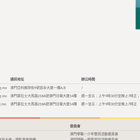
通訊地址
辦公時間
g.mo
澳門亞利鴉架街9號容永大廈一樓A,B
/
g.mo
澳門慕拉士大馬路218A號澳門日報大廈14樓
週一至五：上午9時30分至晚上7時正；
g.mo
澳門慕拉士大馬路218A號澳門日報大廈14樓
週一至五：上午9時30分至晚上7時正
委員會
澳門學聯－少年警訊活動委員會
會員大會、理監事會架構
澳門學聯－學界常設活動委員會