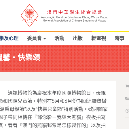
學及心理
委員會
活動
出版
輕電視
時事
 溫馨・快樂頌
通訊博物館為慶祝本年度國際博物館日、母親
節和國際兒童節，特別在5月和6月份期間連續舉辦
“溫馨母親節”以及“快樂兒童節”特別活動。歡迎闔家
親子帶同相機在『郵你影－我與大熊貓』模板拍寫
真，看看『澳門的熊貓郵票是怎樣製作的』以及拍