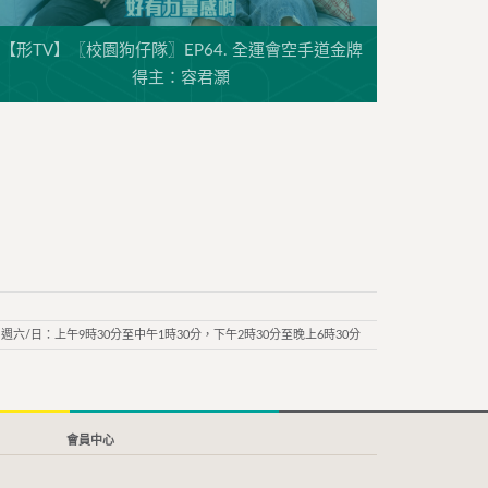
【形TV】〖校園狗仔隊〗EP64. 全運會空手道金牌
得主：容君灝
週六/日：上午9時30分至中午1時30分，下午2時30分至晚上6時30分
會員中心