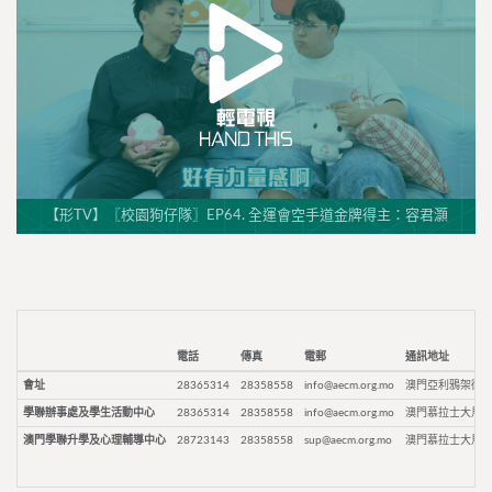
【形TV】〖校園狗仔隊〗EP64. 全運會空手道金牌得主：容君灝
電話
傳真
電郵
通訊地址
會址
28365314
28358558
info@aecm.org.mo
澳門亞利鴉架街9
學聯辦事處及學生活動中心
28365314
28358558
info@aecm.org.mo
澳門慕拉士大馬路
澳門學聯升學及心理輔導中心
28723143
28358558
sup@aecm.org.mo
澳門慕拉士大馬路