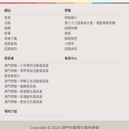
網站
學聯
首頁
學聯簡介
活動
第六十三屆會員大會、理監事會架構
媒體
組織架構
時事
章程
表格下載
聯絡我們
成為會員
75周年
招聘資訊
招聘資訊
委員會
會員中心
澳門學聯－少年警訊活動委員會
澳門學聯－學界常設活動委員會
委員會簡介
澳門學聯－學聯之友活動委員會
澳門學聯－編輯委員會
澳門學聯－時事關注委員會
澳門學聯－影攝創作委員會
澳門學聯－歷史文化委員會
場地介紹
Copyright © 2026 澳門中華學生聯合總會