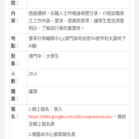
間：
內
透過講師，在職人士作親身經歷分享，介紹該職業
容：
之工作內容、要求、發展前景等，讓學生更加清楚
明白，了解該行業的重要性。
地
薈莘升學輔導中心(澳門高地烏街96號亨利大廈地下
點：
A鋪)
對
澳門中、大學生
象：
人
20人
數：
職
護理
業：
報
1.網上報名：登入
名：
https://sites.google.com/site/usquaremacau/
，連結
至網上報名表
2.親臨本中心索取報名表