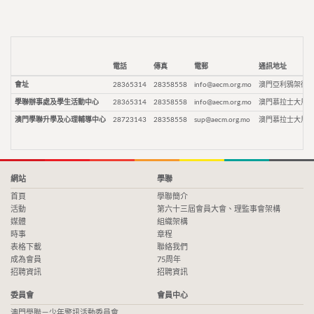
電話
傳真
電郵
通訊地址
會址
28365314
28358558
info@aecm.org.mo
澳門亞利鴉架街9
學聯辦事處及學生活動中心
28365314
28358558
info@aecm.org.mo
澳門慕拉士大馬路
澳門學聯升學及心理輔導中心
28723143
28358558
sup@aecm.org.mo
澳門慕拉士大馬路
網站
學聯
首頁
學聯簡介
活動
第六十三屆會員大會、理監事會架構
媒體
組織架構
時事
章程
表格下載
聯絡我們
成為會員
75周年
招聘資訊
招聘資訊
委員會
會員中心
澳門學聯－少年警訊活動委員會