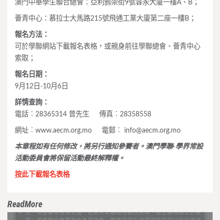
澳門中華學生聯合總會：亞利鴉架街9號容永大廈一樓A、B；
薈青中心：慕拉士大馬路215號飛通工業大廈第二座一樓B；
報名方法：
可於學聯網站下載報名表格，或親身前往學聯總會、薈青中心
索取；
報名日期：
9月12日-10月6日
詳情查詢：
電話︰28365314 曾先生 傳真︰28358558
網址︰www.aecm.org.mo 電郵︰
info@aecm.org.mo
本章程如有任何修改，將另行通知參賽者。澳門學聯-學界常設
活動委員會將保留活動最終解釋權。
按此下載報名表格
ReadMore