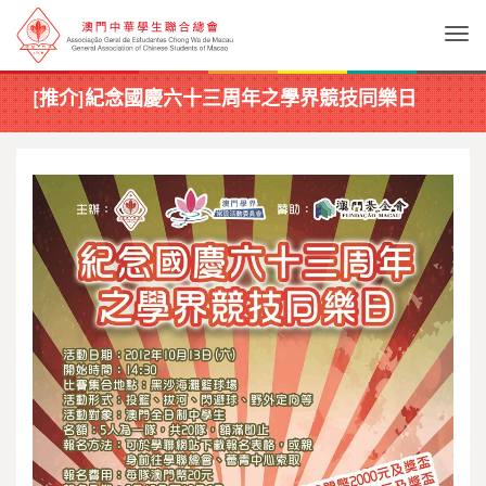
Togg
[推介]紀念國慶六十三周年之學界競技同樂日