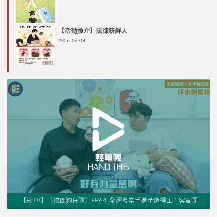
【活動推介】法律新鮮人
2026-06-08
【形TV】〖校園狗仔隊〗EP64. 全運會空手道金牌得主：容君灝