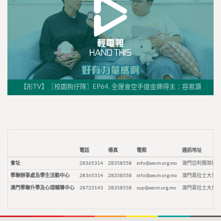
【形TV】〖校園狗仔隊〗EP64. 全運會空手道金牌得主：容君灝
電話
傳真
電郵
通訊地址
會址
28365314
28358558
info@aecm.org.mo
澳門亞利鴉架街9
學聯辦事處及學生活動中心
28365314
28358558
info@aecm.org.mo
澳門慕拉士大馬路
澳門學聯升學及心理輔導中心
28723143
28358558
sup@aecm.org.mo
澳門慕拉士大馬路