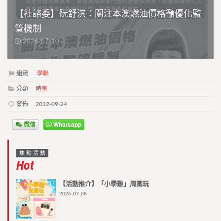
【社諮委】阮舒淇：關注本澳燃油價格籲優化監
管機制
2026-07-10
組織
學聯
分類
時事
發佈
2012-09-24
微信
Whatsapp
焦點活動
Hot
【活動推介】「小學雞」周圍玩
2026-07-08