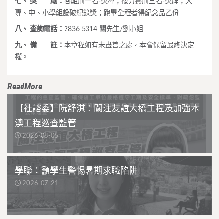
七、 獎 勵：
各組前十名-獎杯；接力賽前三名-獎牌；大
專、中、小學組設破紀錄獎；跑畢全程者得紀念品乙份
八、 查詢電話：
2836 5314 關先生/劉小姐
九、 備 註：
本章程如有未盡善之處，本會保留最終決定
權。
ReadMore
【社諮委】阮舒淇：關注友誼大橋工程及加強本
澳工程巡查監管
2026-08-05
學聯：籲學生警惕暑期求職陷阱
2026-07-21