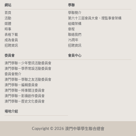
網站
學聯
首頁
學聯簡介
活動
第六十三屆會員大會、理監事會架構
媒體
組織架構
時事
章程
表格下載
聯絡我們
成為會員
75周年
招聘資訊
招聘資訊
委員會
會員中心
澳門學聯－少年警訊活動委員會
澳門學聯－學界常設活動委員會
委員會簡介
澳門學聯－學聯之友活動委員會
澳門學聯－編輯委員會
澳門學聯－時事關注委員會
澳門學聯－影攝創作委員會
澳門學聯－歷史文化委員會
場地介紹
Copyright © 2026 澳門中華學生聯合總會