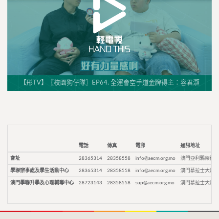
【形TV】〖校園狗仔隊〗EP64. 全運會空手道金牌得主：容君灝
電話
傳真
電郵
通訊地址
會址
28365314
28358558
info@aecm.org.mo
澳門亞利鴉架街9
學聯辦事處及學生活動中心
28365314
28358558
info@aecm.org.mo
澳門慕拉士大馬路
澳門學聯升學及心理輔導中心
28723143
28358558
sup@aecm.org.mo
澳門慕拉士大馬路