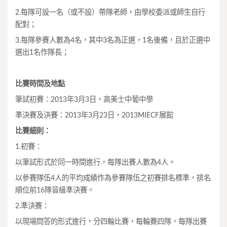
2.每隊可設一名（或不設）帶隊老師，由學校委派或師生自行
配對；
3.每隊參賽人數為4名，其中3名為正選，1名後備，且於正選中
選出1名作隊長；
比賽時間及地點
筆試初賽：2013年3月3日，高美士中葡中學
準決賽及決賽：2013年3月23日，2013MIECF展館
比賽細則：
1.初賽：
以筆試形式於同一時間進行，每隊出賽人數為4人。
以參賽隊伍4人的平均成績作為參賽隊伍之初賽排名標準，排名
順位前16隊晉級準決賽。
2.準決賽：
以現場問答的形式進行，分四輪比賽，每輪賽四隊，每隊出賽