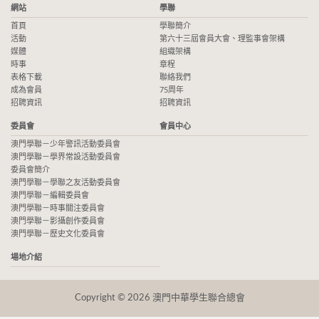
網站
學聯
首頁
學聯簡介
活動
第六十三屆會員大會、理監事會架構
媒體
組織架構
時事
章程
表格下載
聯絡我們
成為會員
75周年
招聘資訊
招聘資訊
委員會
會員中心
澳門學聯－少年警訊活動委員會
澳門學聯－學界常設活動委員會
委員會簡介
澳門學聯－學聯之友活動委員會
澳門學聯－編輯委員會
澳門學聯－時事關注委員會
澳門學聯－影攝創作委員會
澳門學聯－歷史文化委員會
場地介紹
Copyright © 2026 澳門中華學生聯合總會