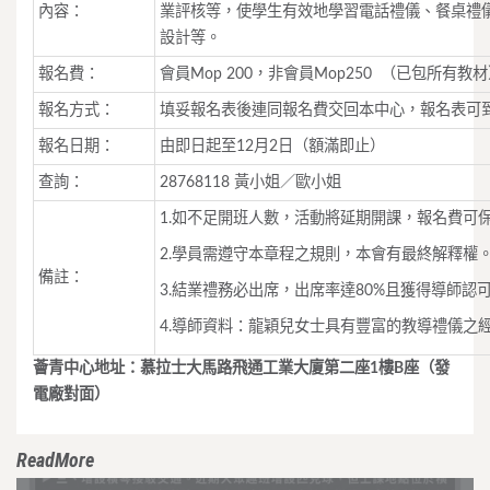
內容：
業評核等，使學生有效地學習電話禮儀、餐桌禮
設計等。
報名費：
會員Mop 200，非會員Mop250 （已包所有教
報名方式：
填妥報名表後連同報名費交回本中心，報名表可
報名日期：
由即日起至12月2日（額滿即止）
查詢：
28768118 黃小姐／歐小姐
1.如不足開班人數，活動將延期開課，報名費可
2.學員需遵守本章程之規則，本會有最終解釋權
備註：
3.結業禮務必出席，出席率達80%且獲得導師認
4.導師資料：龍穎兒女士具有豐富的教導禮儀之
薈青中心地址：慕拉士大馬路飛通工業大廈第二座1樓B座（發
電廠對面）
ReadMore