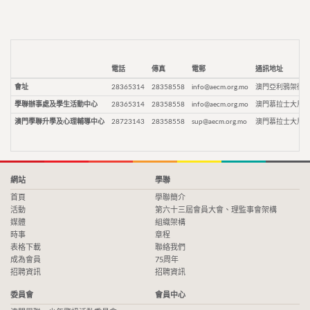
電話
傳真
電郵
通訊地址
會址
28365314
28358558
info@aecm.org.mo
澳門亞利鴉架街9
學聯辦事處及學生活動中心
28365314
28358558
info@aecm.org.mo
澳門慕拉士大馬路
澳門學聯升學及心理輔導中心
28723143
28358558
sup@aecm.org.mo
澳門慕拉士大馬路
網站
學聯
首頁
學聯簡介
活動
第六十三屆會員大會、理監事會架構
媒體
組織架構
時事
章程
表格下載
聯絡我們
成為會員
75周年
招聘資訊
招聘資訊
委員會
會員中心