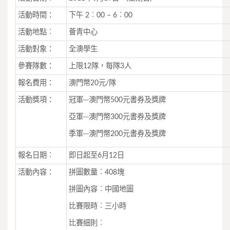
活動時間：
下午 2︰00 – 6︰00
活動地點︰
薈青中心
活動對象：
全澳學生
參賽隊數：
上限12隊，每隊3人
報名費用：
澳門幣20元/隊
活動獎項：
冠軍─澳門幣500元書券及獎牌
亞軍─澳門幣300元書券及獎牌
季軍─澳門幣200元書券及獎牌
報名日期︰
即日起至6月12日
活動內容：
拼圖數量︰408塊
拼圖內容︰中國地圖
比賽限時︰三小時
比賽細則︰