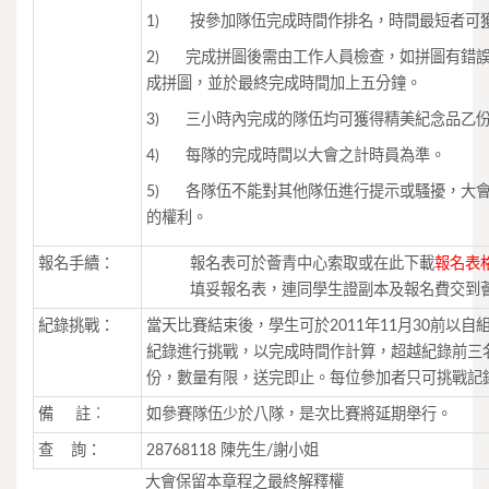
1) 按參加隊伍完成時間作排名，時間最短者可
2) 完成拼圖後需由工作人員檢查，如拼圖有錯
成拼圖，並於最終完成時間加上五分鐘。
3) 三小時內完成的隊伍均可獲得精美紀念品乙
4) 每隊的完成時間以大會之計時員為準。
5) 各隊伍不能對其他隊伍進行提示或騷擾，大
的權利。
報名手續：
報名表可於薈青中心索取或在此下載
報名表
填妥報名表，連同學生證副本及報名費交到
紀錄挑戰：
當天比賽結束後，學生可於2011年11月30前以自
紀錄進行挑戰，以完成時間作計算，超越紀錄前三
份，數量有限，送完即止。每位參加者只可挑戰記
備 註︰
如參賽隊伍少於八隊，是次比賽將延期舉行。
查 詢：
28768118 陳先生/謝小姐
大會保留本章程之最終解釋權