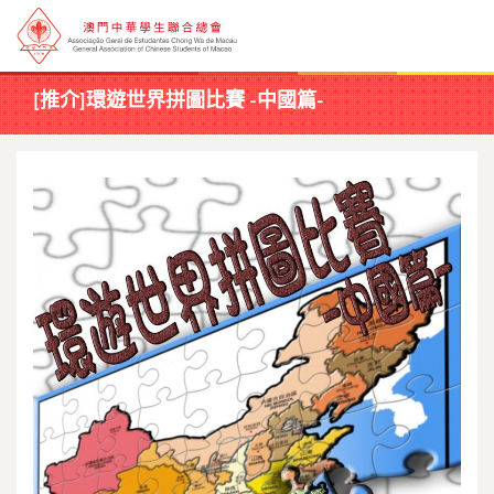
[推介]環遊世界拼圖比賽 -中國篇-