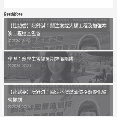
ReadMore
【社諮委】阮舒淇：關注友誼大橋工程及加強本
澳工程巡查監管
2026-08-05
學聯：籲學生警惕暑期求職陷阱
2026-07-21
【社諮委】阮舒淇：關注本澳燃油價格籲優化監
管機制
2026-07-10