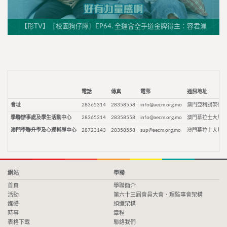
【形TV】〖校園狗仔隊〗EP64. 全運會空手道金牌得主：容君灝
電話
傳真
電郵
通訊地址
會址
28365314
28358558
info@aecm.org.mo
澳門亞利鴉架街9
學聯辦事處及學生活動中心
28365314
28358558
info@aecm.org.mo
澳門慕拉士大馬路
澳門學聯升學及心理輔導中心
28723143
28358558
sup@aecm.org.mo
澳門慕拉士大馬路
網站
學聯
首頁
學聯簡介
活動
第六十三屆會員大會、理監事會架構
媒體
組織架構
時事
章程
表格下載
聯絡我們