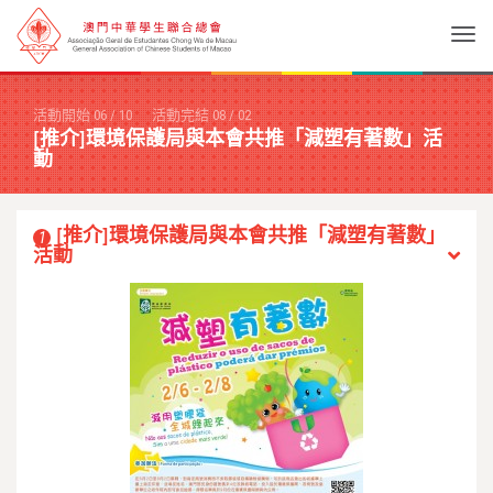
Togg
活動開始
06
/
10
活動完結
08
/
02
[推介]環境保護局與本會共推「減塑有著數」活
動
[推介]環境保護局與本會共推「減塑有著數」
1
活動