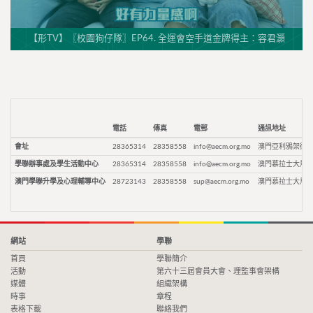
【形TV】〖校園狗仔隊〗EP64. 全運會空手道金牌得主：容君灝
電話
傳真
電郵
通訊地址
會址
28365314
28358558
info@aecm.org.mo
澳門亞利鴉架街9
學聯辦事處及學生活動中心
28365314
28358558
info@aecm.org.mo
澳門慕拉士大馬路
澳門學聯升學及心理輔導中心
28723143
28358558
sup@aecm.org.mo
澳門慕拉士大馬路
網站
學聯
首頁
學聯簡介
活動
第六十三屆會員大會、理監事會架構
媒體
組織架構
時事
章程
表格下載
聯絡我們