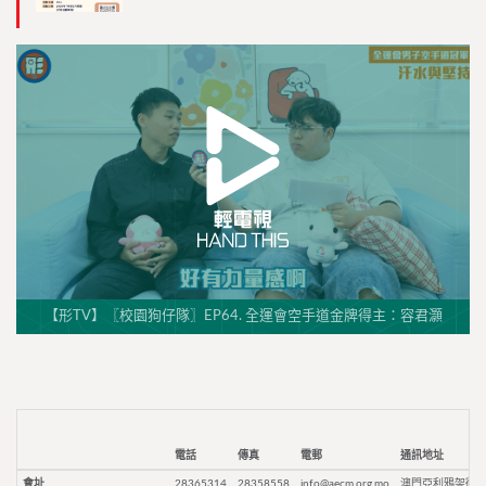
【形TV】〖校園狗仔隊〗EP64. 全運會空手道金牌得主：容君灝
電話
傳真
電郵
通訊地址
會址
28365314
28358558
info@aecm.org.mo
澳門亞利鴉架街9