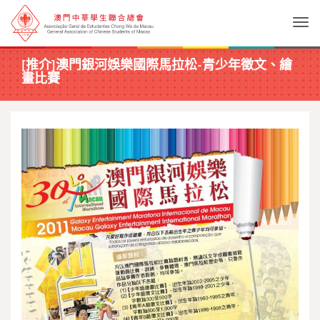
Togg
[推介]澳門銀河娛樂國際馬拉松-青少年徵文、繪
畫比賽