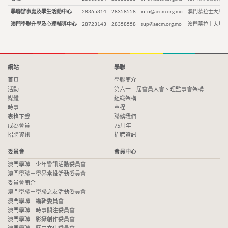
學聯辦事處及學生活動中心
28365314
28358558
info@aecm.org.mo
澳門慕拉士大馬路
澳門學聯升學及心理輔導中心
28723143
28358558
sup@aecm.org.mo
澳門慕拉士大馬路
網站
學聯
首頁
學聯簡介
活動
第六十三屆會員大會、理監事會架構
媒體
組織架構
時事
章程
表格下載
聯絡我們
成為會員
75周年
招聘資訊
招聘資訊
委員會
會員中心
澳門學聯－少年警訊活動委員會
澳門學聯－學界常設活動委員會
委員會簡介
澳門學聯－學聯之友活動委員會
澳門學聯－編輯委員會
澳門學聯－時事關注委員會
澳門學聯－影攝創作委員會