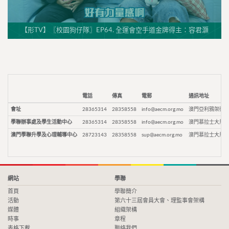
【形TV】〖校園狗仔隊〗EP64. 全運會空手道金牌得主：容君灝
電話
傳真
電郵
通訊地址
會址
28365314
28358558
info@aecm.org.mo
澳門亞利鴉架街9
學聯辦事處及學生活動中心
28365314
28358558
info@aecm.org.mo
澳門慕拉士大馬路
澳門學聯升學及心理輔導中心
28723143
28358558
sup@aecm.org.mo
澳門慕拉士大馬路
網站
學聯
首頁
學聯簡介
活動
第六十三屆會員大會、理監事會架構
媒體
組織架構
時事
章程
表格下載
聯絡我們