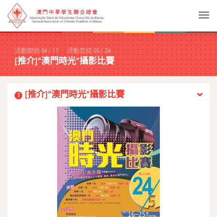
Togg
活動開始
04
/
17
活動完結
05
/
24
[推介]“澳門時光”攝影比賽
[推介]“澳門時光”攝影比賽
1