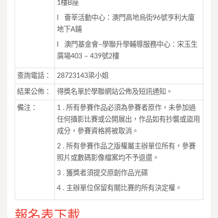
1樓B座
l 薈莘活動中心：澳門高地烏街96號亨利大廈
地下A鋪
l 澳門基金會–學聯升學輔導服務中心：宋玉生
廣場403 – 439號2樓
查詢電話：
28723143梁小姐
結果公佈：
得獎名單於學聯網站公佈及短訊通知。
備注：
1 . 所有參賽作品必須為參賽者原作，未參加過
任何攝影比賽或公開展出，作品如有抄襲或盜用
成分，參賽資格將被取消。
2 . 所有參賽作品之版權屬主辦單位所有，參賽
照片或數碼影像檔案均不予退還。
3 . 獲獎者須提交原創作品光碟
4 . 主辦單位保留有關比賽的所有決定權。
報名表下載