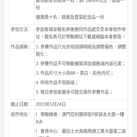
最佳創意表達獎一名：澳門幣600元正，證書一
份
優異獎十名：證書及豐富紀念品一份
參加方法︰
參加者填妥報名表後連同作品遞交至本會收件地
址，報名表可於學聯網站下載或親臨本會索取。
作品規格：
1. 參賽作品只允許局部調明暗及調整偏色、調整
銳化；
2. 參賽作品不可移動複製添加或刪減內容元素；
3. 作品尺寸大小為8R，黑白、彩色均可；
4. 所有作品不用裝裱；
5. 每位參加者最多可提交兩件參賽作品；
截止日期：
2013年5月24日
收件地址︰
l 學聯總會：澳門亞利鴉架街9號容永大廈一樓
A,B
l 薈青中心︰慕拉士大馬路飛通工業大廈第二座