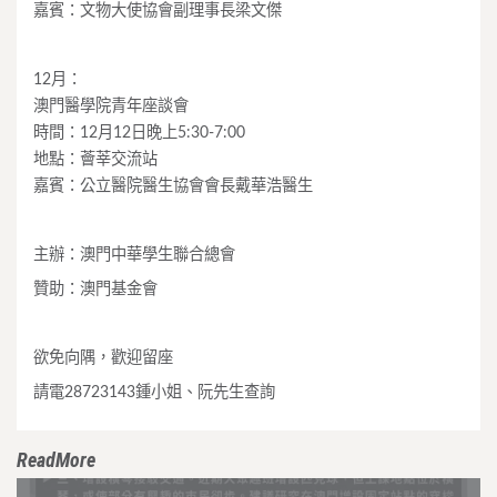
嘉賓：文物大使協會副理事長梁文傑
12月：
澳門醫學院青年座談會
時間：12月12日晚上5:30-7:00
地點：薈莘交流站
嘉賓：公立醫院醫生協會會長戴華浩醫生
主辦：澳門中華學生聯合總會
贊助：澳門基金會
欲免向隅，歡迎留座
請電28723143鍾小姐、阮先生查詢
ReadMore