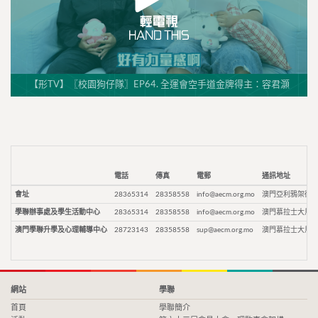
【形TV】〖校園狗仔隊〗EP64. 全運會空手道金牌得主：容君灝
電話
傳真
電郵
通訊地址
會址
28365314
28358558
info@aecm.org.mo
澳門亞利鴉架街9
學聯辦事處及學生活動中心
28365314
28358558
info@aecm.org.mo
澳門慕拉士大馬路
澳門學聯升學及心理輔導中心
28723143
28358558
sup@aecm.org.mo
澳門慕拉士大馬路
網站
學聯
首頁
學聯簡介