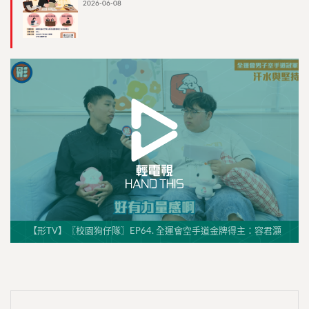
2026-06-08
【形TV】〖校園狗仔隊〗EP64. 全運會空手道金牌得主：容君灝