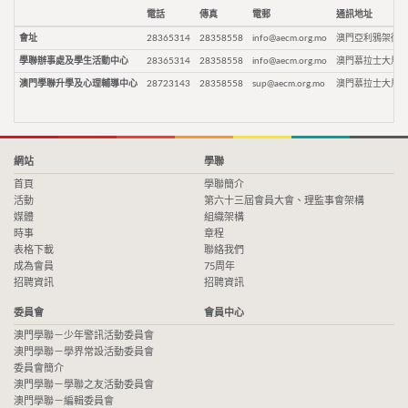
電話
傳真
電郵
通訊地址
會址
28365314
28358558
info@aecm.org.mo
澳門亞利鴉架街9
學聯辦事處及學生活動中心
28365314
28358558
info@aecm.org.mo
澳門慕拉士大馬路
澳門學聯升學及心理輔導中心
28723143
28358558
sup@aecm.org.mo
澳門慕拉士大馬路
網站
學聯
首頁
學聯簡介
活動
第六十三屆會員大會、理監事會架構
媒體
組織架構
時事
章程
表格下載
聯絡我們
成為會員
75周年
招聘資訊
招聘資訊
委員會
會員中心
澳門學聯－少年警訊活動委員會
澳門學聯－學界常設活動委員會
委員會簡介
澳門學聯－學聯之友活動委員會
澳門學聯－編輯委員會