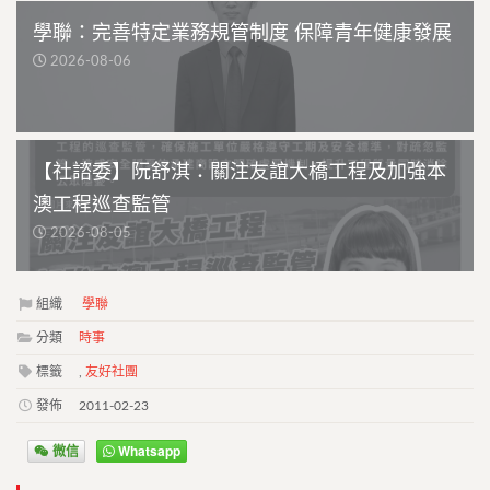
學聯：完善特定業務規管制度 保障青年健康發展
2026-08-06
【社諮委】阮舒淇：關注友誼大橋工程及加強本
澳工程巡查監管
2026-08-05
組織
學聯
分類
時事
標籤
,
友好社團
發佈
2011-02-23
微信
Whatsapp