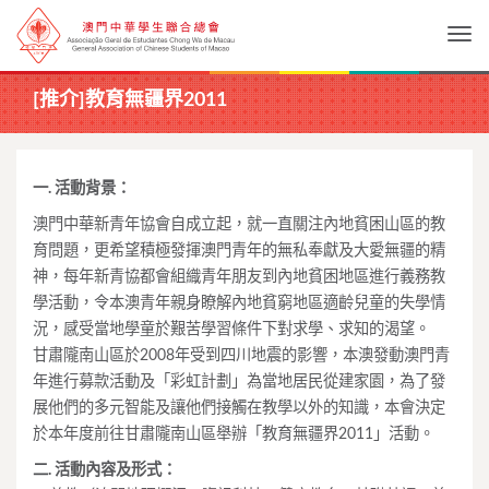
Togg
[推介]教育無疆界2011
一. 活動背景：
澳門中華新青年協會自成立起，就一直關注內地貧困山區的教
育問題，更希望積極發揮澳門青年的無私奉獻及大愛無疆的精
神，每年新青協都會組織青年朋友到內地貧困地區進行義務教
學活動，令本澳青年親身瞭解內地貧窮地區適齡兒童的失學情
況，感受當地學童於艱苦學習條件下對求學、求知的渴望。
甘肅隴南山區於2008年受到四川地震的影響，本澳發動澳門青
年進行募款活動及「彩虹計劃」為當地居民從建家園，為了發
展他們的多元智能及讓他們接觸在教學以外的知識，本會決定
於本年度前往甘肅隴南山區舉辦「教育無疆界2011」活動。
二. 活動內容及形式：