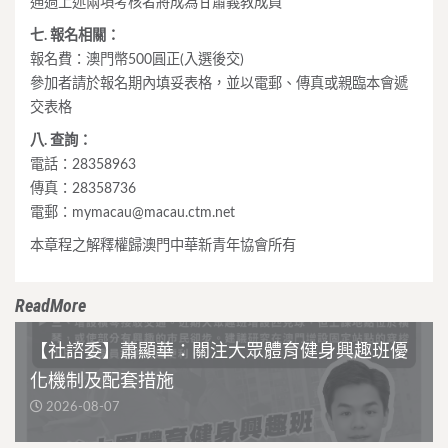
通過上述兩項考核者將成為甘肅義教成員
七. 報名相關：
報名費：澳門幣500圓正(入選後交)
參加者請於報名期內填妥表格，並以電郵、傳真或親臨本會遞
交表格
八. 查詢：
電話：28358963
傳真：28358736
電郵：
mymacau@macau.ctm.net
本章程之解釋權歸澳門中華新青年協會所有
ReadMore
【社諮委】蕭顯華：關注大眾體育健身興趣班優
化機制及配套措施
2026-08-07