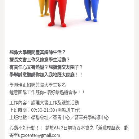
想係大學期間豐富課餘生活？
擅長文書工作又鐘意學生活動？
有責任心又有熱誠？想擴濶交友圈子？
學聯誠意邀請你加入我地既大家庭！！
學聯現正招聘兼職大學生多名
鐘意團隊工作既你~唔好錯過機會啦！！
工作內容：處理文書工作及跟進活動
上班時間：09:30-21:30 (需輪班工作)
上班地點：學聯會址／薈青中心／薈莘升學輔導中心
心動不如行動！！ 請於6月3日前填妥本會之「兼職履歷表」郵
寄至
ugocenter@gmail.com