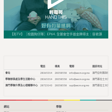
【形TV】〖校園狗仔隊〗EP64. 全運會空手道金牌得主：容君灝
電話
傳真
電郵
通訊地址
會址
28365314
28358558
info@aecm.org.mo
澳門亞利鴉架街9
學聯辦事處及學生活動中心
28365314
28358558
info@aecm.org.mo
澳門慕拉士大馬路
澳門學聯升學及心理輔導中心
28723143
28358558
sup@aecm.org.mo
澳門慕拉士大馬路
網站
學聯