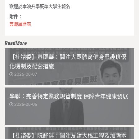
歡迎於本澳升學既準大學生報名
附件：
兼職履歷表
ReadMore
【社諮委】蕭顯華：關注大眾體育健身興趣班優
化機制及配套措施
2026-08-07
學聯：完善特定業務規管制度 保障青年健康發展
2026-08-06
【社諮委】阮舒淇：關注友誼大橋工程及加強本