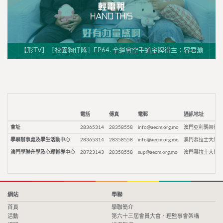
【形TV】〖校園狗仔隊〗EP64. 全運會空手道金牌得主：容君灝
電話
傳真
電郵
通訊地址
會址
28365314
28358558
info@aecm.org.mo
澳門亞利鴉架街9
學聯辦事處及學生活動中心
28365314
28358558
info@aecm.org.mo
澳門慕拉士大馬路
澳門學聯升學及心理輔導中心
28723143
28358558
sup@aecm.org.mo
澳門慕拉士大馬路
網站
學聯
首頁
學聯簡介
活動
第六十三屆會員大會、理監事會架構