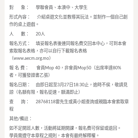
對 象： 學聯會員、本澳中、大學生
形式內容： 介紹桌遊文化並教導其玩法。並制作一個自己創
作的桌上遊戲。
人 數： 20人
報名方式： 填妥報名表後連同報名費交回本中心，可到本會
索取報名表格，亦可以自行下載報名表格
（www.aecm.org.mo）
報 名 費： 會員Mop 40，非會員Mop50（出席率達80%
者，可獲發證書乙張）
報名日期： 由即日起至3月27日18:30止，逾時不侯，敬請見
諒（名額有限，報名從速，額滿即止）
查 詢： 28768118雷先生或黃小姐查詢或親臨本會索取章
程
其他/備註：
如不足開班人數，活動將延期開課，報名費可保留或退回。
學員需遵守本章程之規則，本會有最終解釋權。