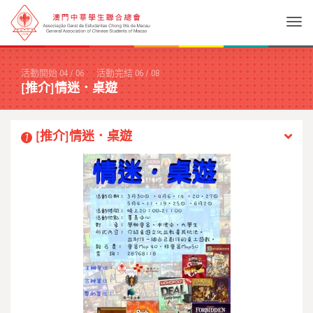
Togg
活動開始
04
/
06
活動完結
06
/
08
[推介]情迷．桌遊
[推介]情迷．桌遊
1