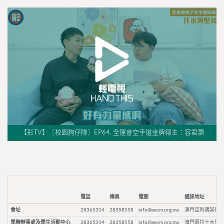
【形TV】〖校園狗仔隊〗EP64. 全運會空手道金牌得主：容君灝
電話
傳真
電郵
通訊地址
會址
28365314
28358558
info@aecm.org.mo
澳門亞利鴉架街9
學聯辦事處及學生活動中心
28365314
28358558
info@aecm.org.mo
澳門慕拉士大馬路