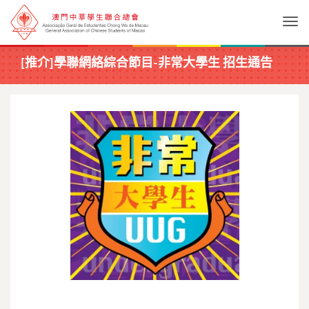
Togg
[推介]學聯網絡綜合節目-非常大學生 招生通告