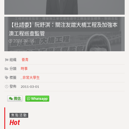
【社諮委】阮舒淇：關注友誼大橋工程及加強本
澳工程巡查監管
2026-08-05
組織
薈青
分類
時事
標籤
,
非常大學生
發佈
2011-03-01
微信
Whatsapp
焦點活動
Hot