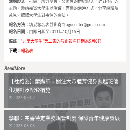
活動形式︰
打破一般分享會、交流會的傳統形式，針對不同的
主題，邀請嘉賓大學生以活躍、有趣的溝通方式，分享經驗及
意見，聽取大學生對事情的看法。
報名方法︰
填妥報名表並郵寄到
ugocenter@gmail.com
報名日期︰
由即日起至2011年10月15日
備註︰
“非常大學生”第二集的截止報名日期為5月8日
下載︰
報名表
ReadMore
【社諮委】蕭顯華：關注大眾體育健身興趣班優
化機制及配套措施
2026-08-07
學聯：完善特定業務規管制度 保障青年健康發展
2026-08-06