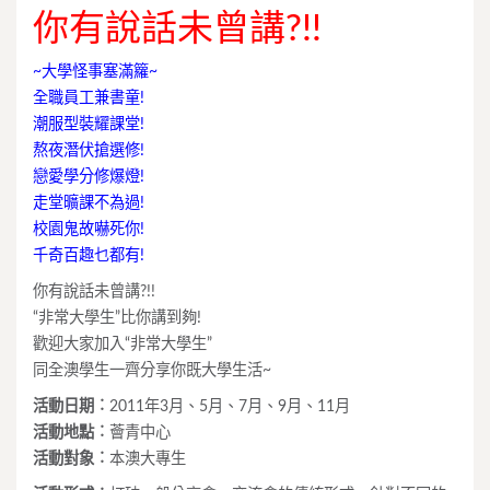
你有說話未曾講?!!
~大學怪事塞滿籮~
全職員工兼書童!
潮服型裝耀課堂!
熬夜潛伏搶選修!
戀愛學分修爆燈!
走堂曠課不為過!
校園鬼故嚇死你!
千奇百趣乜都有!
你有說話未曾講?!!
“非常大學生”比你講到夠!
歡迎大家加入“非常大學生”
同全澳學生一齊分享你既大學生活~
活動日期︰
2011年3月、5月、7月、9月、11月
活動地點︰
薈青中心
活動對象︰
本澳大專生