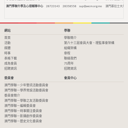
澳門學聯升學及心理輔導中心
28723143
28358558
sup@aecm.org.mo
澳門慕拉士大馬路
網站
學聯
首頁
學聯簡介
活動
第六十三屆會員大會、理監事會架構
媒體
組織架構
時事
章程
表格下載
聯絡我們
成為會員
75周年
招聘資訊
招聘資訊
委員會
會員中心
澳門學聯－少年警訊活動委員會
澳門學聯－學界常設活動委員會
委員會簡介
澳門學聯－學聯之友活動委員會
澳門學聯－編輯委員會
澳門學聯－時事關注委員會
澳門學聯－影攝創作委員會
澳門學聯－歷史文化委員會