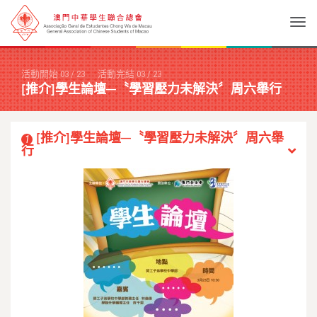
Togg
活動開始
03
/
23
活動完結
03
/
23
[推介]學生論壇─〝學習壓力未解決〞周六舉行
[推介]學生論壇─〝學習壓力未解決〞周六舉
1
行