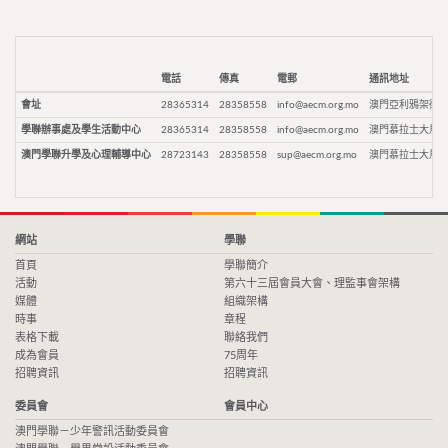
電話
傳真
電郵
通訊地址
會址
28365314
28358558
info@aecm.org.mo
澳門亞利鴉架街9
學聯辦事處及學生活動中心
28365314
28358558
info@aecm.org.mo
澳門慕拉士大馬路
澳門學聯升學及心理輔導中心
28723143
28358558
sup@aecm.org.mo
澳門慕拉士大馬路
網站
學聯
首頁
學聯簡介
活動
第六十三屆會員大會、理監事會架構
媒體
組織架構
時事
章程
表格下載
聯絡我們
成為會員
75周年
招聘資訊
招聘資訊
委員會
會員中心
澳門學聯－少年警訊活動委員會