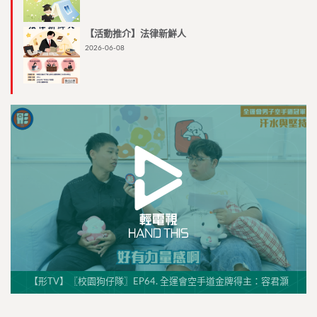
【活動推介】法律新鮮人
2026-06-08
【形TV】〖校園狗仔隊〗EP64. 全運會空手道金牌得主：容君灝