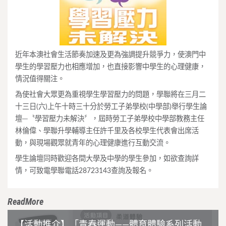
近年本澳社會生活節奏加速及更為強調提升競爭力，使澳門中
學生的學習壓力也相應增加，也直接影響中學生的心理健康，
情況值得關注。
為使社會大眾更為重視學生學習壓力的問題，學聯將在三月二
十三日(六)上午十時三十分於勞工子弟學校(中學部)舉行學生論
壇─〝學習壓力未解決〞，屆時勞工子弟學校中學部教務主任
林倫偉、學聯升學輔導主任許千里及各校學生代表會出席活
動，與現場觀眾就青年的心理健康進行互動交流。
學生論壇同時歡迎各間大學及中學的學生參加，如欲查詢詳
情，可致電學聯電話28723143查詢及報名。
ReadMore
【活動推介】「青春運動——體育體驗系列活動