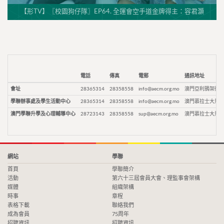
【形TV】〖校園狗仔隊〗EP64. 全運會空手道金牌得主：容君灝
電話
傳真
電郵
通訊地址
會址
28365314
28358558
info@aecm.org.mo
澳門亞利鴉架街9
學聯辦事處及學生活動中心
28365314
28358558
info@aecm.org.mo
澳門慕拉士大馬路
澳門學聯升學及心理輔導中心
28723143
28358558
sup@aecm.org.mo
澳門慕拉士大馬路
網站
學聯
首頁
學聯簡介
活動
第六十三屆會員大會、理監事會架構
媒體
組織架構
時事
章程
表格下載
聯絡我們
成為會員
75周年
招聘資訊
招聘資訊