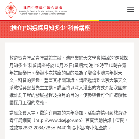
Togg
[推介]“嫦娥探月知多少”科普講座
教育暨青年局青年試館主辦、澳門業餘天文學會協辦的“嫦娥探
月知多少”科普講座將於10月22日(星期六)晚上8時至10時在青
年試館舉行。舉辦本次講座的目的是為了增強本澳青年對天
文、科普的興趣，豐富其相關知識。講座邀請到北京大學天文
系教授吳鑫基先生主講。講座將以深入淺出的方式介紹我國嫦
娥計劃工程的發展過程及探月的目的，使參與者可全面瞭解我
國探月工程的意義。
講座免費入場，歡迎有興趣的青年參加。活動詳情可到教育暨
青年局網頁（http://www.dsej.gov.mo）首頁活動快訊中查閱，
或致電2833 2084/2856 9440向張小姐/岑小姐查詢。