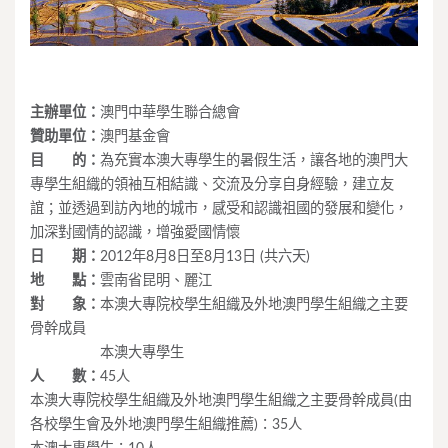
主辦單位：
澳門中華學生聯合總會
贊助單位：
澳門基金會
目 的：
為充實本澳大專學生的暑假生活，讓各地的澳門大
專學生組織的領袖互相結識、交流及分享自身經驗，建立友
誼；並透過到訪內地的城市，感受和認識祖國的發展和變化，
加深對國情的認識，增強愛國情懷
日 期：
2012年8月8日至8月13日 (共六天)
地 點：
雲南省昆明、麗江
對 象：
本澳大專院校學生組織及外地澳門學生組織之主要
骨幹成員
本澳大專學生
人 數：
45人
本澳大專院校學生組織及外地澳門學生組織之主要骨幹成員(由
各校學生會及外地澳門學生組織推薦)：35人