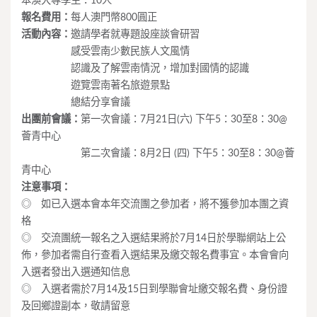
本澳大專學生：10人
報名費用：
每人澳門幣800圓正
活動內容：
邀請學者就專題設座談會研習
感受雲南少數民族人文風情
認識及了解雲南情況，增加對國情的認識
遊覽雲南著名旅遊景點
總結分享會議
出團前會議：
第一次會議：7月21日(六) 下午5：30至8：30@
薈青中心
第二次會議：8月2日 (四) 下午5：30至8：30@薈
青中心
注意事項：
◎ 如已入選本會本年交流團之參加者，將不獲參加本團之資
格
◎ 交流團統一報名之入選結果將於7月14日於學聯網站上公
佈，參加者需自行查看入選結果及繳交報名費事宜。本會會向
入選者發出入選通知信息
◎ 入選者需於7月14及15日到學聯會址繳交報名費、身份證
及回鄉證副本，敬請留意