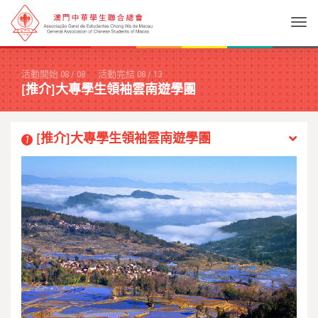
Togg
活動開始
08
/
08
活動完結
08
/
13
[推介]大專學生領袖雲南遊學團
[推介]大專學生領袖雲南遊學團
1