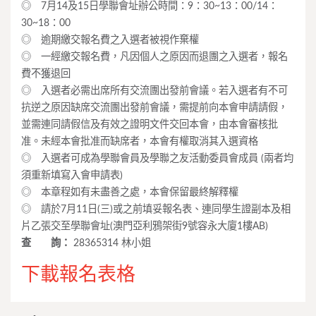
◎ 7月14及15日學聯會址辦公時間：9：30~13：00/14：
30~18：00
◎ 逾期繳交報名費之入選者被視作棄權
◎ 一經繳交報名費，凡因個人之原因而退團之入選者，報名
費不獲退回
◎ 入選者必需出席所有交流團出發前會議。若入選者有不可
抗逆之原因缺席交流團出發前會議，需提前向本會申請請假，
並需連同請假信及有效之證明文件交回本會，由本會審核批
准。未經本會批准而缺席者，本會有權取消其入選資格
◎ 入選者可成為學聯會員及學聯之友活動委員會成員 (兩者均
須重新填寫入會申請表)
◎ 本章程如有未盡善之處，本會保留最終解釋權
◎ 請於7月11日(三)或之前填妥報名表、連同學生證副本及相
片乙張交至學聯會址(澳門亞利鴉架街9號容永大廈1樓AB)
查 詢：
28365314 林小姐
下載報名表格