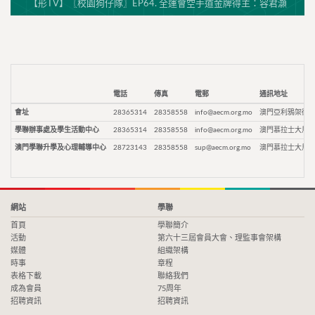
【形TV】〖校園狗仔隊〗EP64. 全運會空手道金牌得主：容君灝
電話
傳真
電郵
通訊地址
會址
28365314
28358558
info@aecm.org.mo
澳門亞利鴉架街9
學聯辦事處及學生活動中心
28365314
28358558
info@aecm.org.mo
澳門慕拉士大馬路
澳門學聯升學及心理輔導中心
28723143
28358558
sup@aecm.org.mo
澳門慕拉士大馬路
網站
學聯
首頁
學聯簡介
活動
第六十三屆會員大會、理監事會架構
媒體
組織架構
時事
章程
表格下載
聯絡我們
成為會員
75周年
招聘資訊
招聘資訊