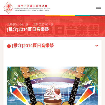
Togg
活動開始
06
/
28
活動完結
06
/
28
[推介]2014夏日音樂祭
[推介]2014夏日音樂祭
1