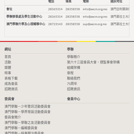
電話
傳真
電郵
通訊地址
會址
28365314
28358558
info@aecm.org.mo
澳門亞利鴉架街9
學聯辦事處及學生活動中心
28365314
28358558
info@aecm.org.mo
澳門慕拉士大馬路
澳門學聯升學及心理輔導中心
28723143
28358558
sup@aecm.org.mo
澳門慕拉士大馬路
網站
學聯
首頁
學聯簡介
活動
第六十三屆會員大會、理監事會架構
媒體
組織架構
時事
章程
表格下載
聯絡我們
成為會員
75周年
招聘資訊
招聘資訊
委員會
會員中心
澳門學聯－少年警訊活動委員會
澳門學聯－學界常設活動委員會
委員會簡介
澳門學聯－學聯之友活動委員會
澳門學聯－編輯委員會
澳門學聯－時事關注委員會