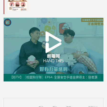
【形TV】〖校園狗仔隊〗EP64. 全運會空手道金牌得主：容君灝