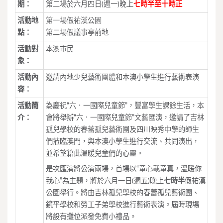
期：
第二場於六月四日(週一)晚上
七時半至十時正
活動地
第一場假祐漢公園
點：
第二場假議事亭前地
活動對
本澳市民
象：
活動內
邀請內地少兒藝術團體和本澳小學生進行藝術表演
容：
活動簡
為慶祝“六．一國際兒童節”，豐富學生課餘生活，本
介：
會將舉辦“六．一國際兒童節”文藝匯演，邀請了吉林
孤兒學校的春蕾孤兒藝術團及四川映秀中學的師生
們蒞臨澳門，與本澳小學生進行交流、共同演出，
並希望籍此溫暖兒童們的心靈。
是次匯演將公演兩場，首場以“童心載童真，溫暖你
我心”為主題，將於六月一日(週五)晚上
七時半
假祐漢
公園舉行。將由吉林孤兒學校的春蕾孤兒藝術團、
鏡平學校和勞工子弟學校進行藝術表演。屆時現場
將設有攤位派發免費小禮品。