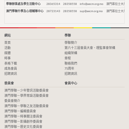
學聯辦事處及學生活動中心
28365314
28358558
info@aecm.org.mo
澳門慕拉士大馬路
澳門學聯升學及心理輔導中心
28723143
28358558
sup@aecm.org.mo
澳門慕拉士大馬路
網站
學聯
首頁
學聯簡介
活動
第六十三屆會員大會、理監事會架構
媒體
組織架構
時事
章程
表格下載
聯絡我們
成為會員
75周年
招聘資訊
招聘資訊
委員會
會員中心
澳門學聯－少年警訊活動委員會
澳門學聯－學界常設活動委員會
委員會簡介
澳門學聯－學聯之友活動委員會
澳門學聯－編輯委員會
澳門學聯－時事關注委員會
澳門學聯－影攝創作委員會
澳門學聯－歷史文化委員會