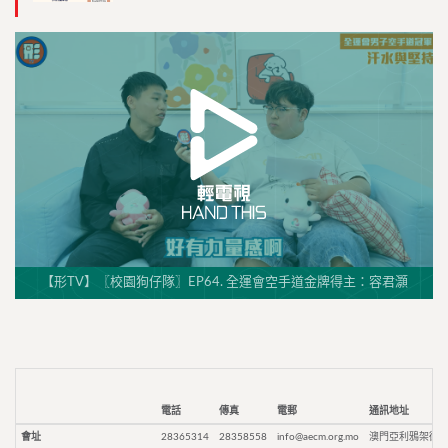
【形TV】〖校園狗仔隊〗EP64. 全運會空手道金牌得主：容君灝
電話
傳真
電郵
通訊地址
會址
28365314
28358558
info@aecm.org.mo
澳門亞利鴉架街9