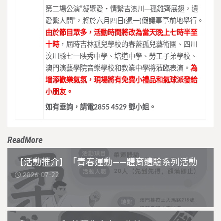
第二場公演”凝聚愛‧情繫吉澳川─孤雛齊展翅，遺
愛繫人間”，將於六月四日(週一)假議事亭前地舉行。
由於節目眾多，活動時間將改為當天晚上七時半至
十時
，屆時吉林孤兒學校的春蕾孤兒藝術團、四川
汶川縣七一映秀中學、培道中學、勞工子弟學校、
澳門演藝學院音樂學校和教業中學將蒞臨表演。
為
增添歡樂氣氛，現場將有免費小禮品和氣球派發給
小朋友。
如有垂詢，請電2855 4529 鄧小姐。
ReadMore
【活動推介】「青春運動——體育體驗系列活動
2026-07-22