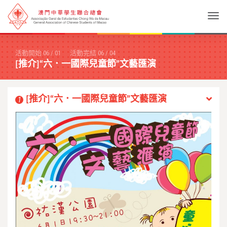
Togg
活動開始
06
/
01
活動完結
06
/
04
[推介]“六．一國際兒童節”文藝匯演
[推介]“六．一國際兒童節”文藝匯演
1