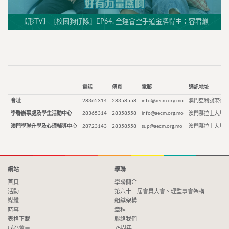
【形TV】〖校園狗仔隊〗EP64. 全運會空手道金牌得主：容君灝
電話
傳真
電郵
通訊地址
會址
28365314
28358558
info@aecm.org.mo
澳門亞利鴉架街9
學聯辦事處及學生活動中心
28365314
28358558
info@aecm.org.mo
澳門慕拉士大馬路
澳門學聯升學及心理輔導中心
28723143
28358558
sup@aecm.org.mo
澳門慕拉士大馬路
網站
學聯
首頁
學聯簡介
活動
第六十三屆會員大會、理監事會架構
媒體
組織架構
時事
章程
表格下載
聯絡我們
成為會員
75周年