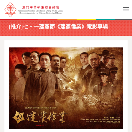
Tog
[推介]七‧一建黨節《建黨偉業》電影專場