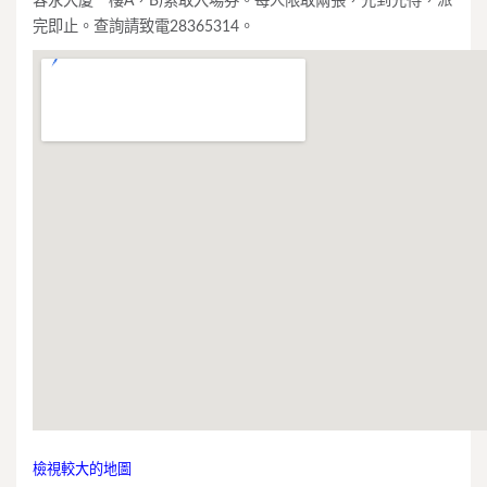
容永大厦一樓A，B)索取入場券。每人限取兩張，先到先得，派
完即止。查詢請致電28365314。
檢視較大的地圖