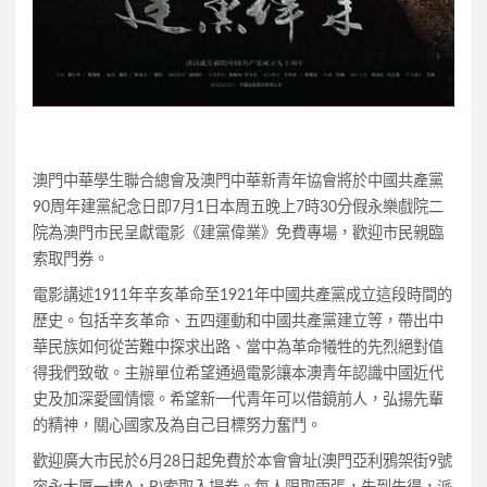
澳門中華學生聯合總會及澳門中華新青年協會將於中國共產黨
90周年建黨紀念日即7月1日本周五晚上7時30分假永樂戲院二
院為澳門市民呈獻電影《建黨偉業》免費專場，歡迎市民親臨
索取門券。
電影講述1911年辛亥革命至1921年中國共產黨成立這段時間的
歷史。包括辛亥革命、五四運動和中國共產黨建立等，帶出中
華民族如何從苦難中探求出路、當中為革命犧牲的先烈絕對值
得我們致敬。主辦單位希望通過電影讓本澳青年認識中國近代
史及加深愛國情懷。希望新一代青年可以借鏡前人，弘揚先輩
的精神，關心國家及為自己目標努力奮鬥。
歡迎廣大市民於6月28日起免費於本會會址(澳門亞利鴉架街9號