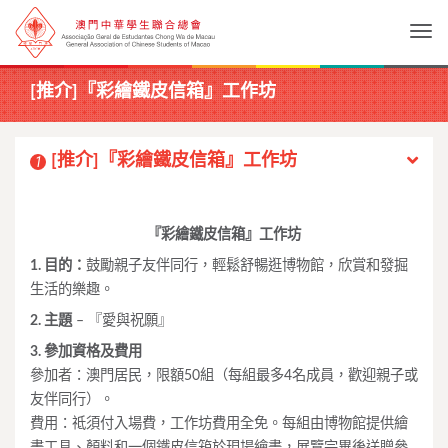
Togg
[推介]『彩繪鐵皮信箱』工作坊
[推介]『彩繪鐵皮信箱』工作坊
1
『彩繪鐵皮信箱』工作坊
1. 目的：
鼓勵親子友伴同行，輕鬆舒暢逛博物館，欣賞和發掘
生活的樂趣。
2. 主題
– 『愛與祝願』
3. 參加資格及費用
參加者：澳門居民，限額50組（每組最多4名成員，歡迎親子或
友伴同行）。
費用：祗須付入場費，工作坊費用全免。每組由博物館提供繪
畫工具、顏料和一個鐵皮信箱於現場繪畫，展覽完畢後送贈參