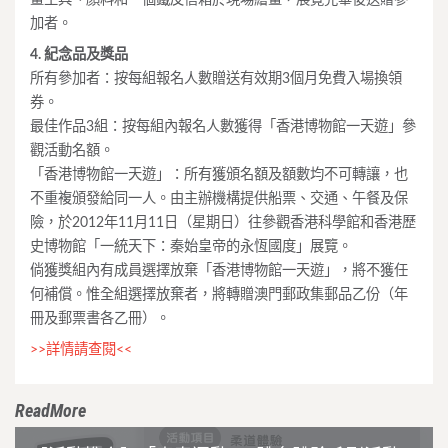
加者。
4. 紀念品及獎品
所有參加者：按每組報名人數贈送有效期3個月免費入場換領
券。
最佳作品3組：按每組內報名人數獲得「香港博物館一天遊」參
觀活動名額。
「香港博物館一天遊」：所有獲頒名額及額數均不可轉讓，也
不重複頒發給同一人。由主辦機構提供船票、交通、午餐及保
險，於2012年11月11日（星期日）往參觀香港科學館和香港歷
史博物館「一統天下：秦始皇帝的永恆國度」展覽。
倘獲獎組內有成員選擇放棄「香港博物館一天遊」，將不獲任
何補償。惟全組選擇放棄者，將轉贈澳門郵政集郵品乙份（年
冊及郵票書各乙冊）。
>>詳情請查閱<<
ReadMore