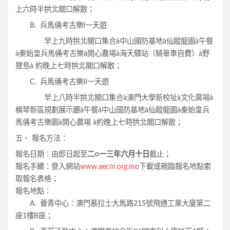
上六時半拱北關口解散；
B. 兵馬俑考古樂I一天遊
早上九時拱北關口集合à中山國防基地à仙蹤龍園à午餐
à秦始皇兵馬俑考古樂à開心農場à海天驛站（騎單車自費）à野
狸島à 約晚上七時拱北關口解散；
C. 兵馬俑考古樂II一天遊
早上八時半拱北關口集合à澳門大學新校址à文化廣場à
橫琴新區規劃展示廳à午餐à中山國防基地à仙蹤龍園à秦始皇兵
馬俑考古樂園à開心農場 à約晚上七時拱北關口解散；
五、 報名方法：
報名日期：由即日起至
二○一三年六月十日
截止；
報名手續：登入網站
www.aecm.org.mo
下載或親臨報名地點索
取報名表格；
報名地點：
A. 薈青中心：澳門慕拉士大馬路215號飛通工業大廈第二
座1樓B座；