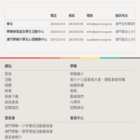
電話
傳真
電郵
通訊地址
會址
28365314
28358558
info@aecm.org.mo
澳門亞利鴉架街9
學聯辦事處及學生活動中心
28365314
28358558
info@aecm.org.mo
澳門慕拉士大馬路
澳門學聯升學及心理輔導中心
28723143
28358558
sup@aecm.org.mo
澳門慕拉士大馬路
網站
學聯
首頁
學聯簡介
活動
第六十三屆會員大會、理監事會架構
媒體
組織架構
時事
章程
表格下載
聯絡我們
成為會員
75周年
招聘資訊
招聘資訊
委員會
會員中心
澳門學聯－少年警訊活動委員會
澳門學聯－學界常設活動委員會
委員會簡介