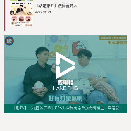
【活動推介】法律新鮮人
2026-06-08
【形TV】〖校園狗仔隊〗EP64. 全運會空手道金牌得主：容君灝