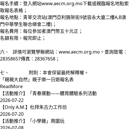
報名手續：登入網站
www.aecm.org.mo
下載或親臨報名地點索
取報名表格；
報名地點：青莘交流站(澳門亞利鴉架街9號容永大廈二樓A,B澳
門中華學生聯合總會二樓)；
報名費用：每位參加者澳門幣五十元正；
名額有限，報完即止；
六、 詳情可瀏覽學聯網站：www.aecm.org.mo。查詢致電：
28358657傳真：28367658；
七、 附則：本會保留最終解釋權。
「親親大自然」親子樂一日遊報名表
ReadMore
【活動推介】「青春運動——體育體驗系列活動
2026-07-22
【Only A.M.】杜拜朱古力工作坊
2026-07-20
【活動推介】「小學雞」周圍玩
2026-07-08