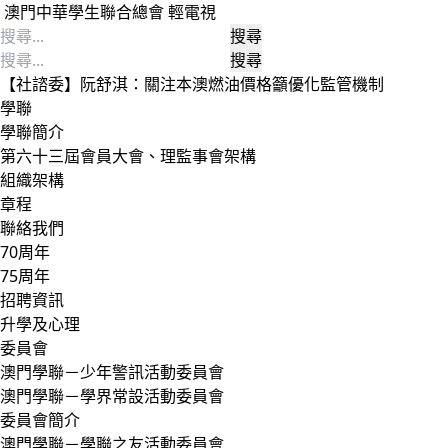
澳門中華學生聯合總會
輕電視
Toggle navigation
搜
尋
搜
關
尋
【社諮委】阮舒淇：關注本澳燃油價格籲優化監管機制
鍵
關
學聯
字:
鍵
學聯簡介
字:
第六十三屆會員大會、理監事會架構
組織架構
章程
聯絡我們
70周年
75周年
招聘資訊
升學及心理
委員會
澳門學聯－少年警訊活動委員會
澳門學聯－學界常設活動委員會
委員會簡介
澳門學聯－學聯之友活動委員會