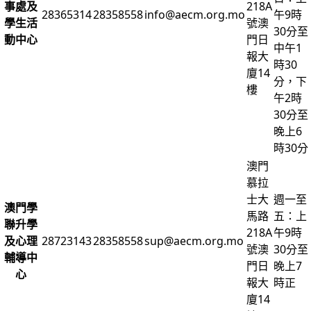
事處及
218A
28365314
28358558
info@aecm.org.mo
午9時
學生活
號澳
30分至
動中心
門日
中午1
報大
時30
廈14
分，下
樓
午2時
30分至
晚上6
時30分
澳門
慕拉
士大
週一至
澳門學
馬路
五：上
聯升學
218A
午9時
及心理
28723143
28358558
sup@aecm.org.mo
號澳
30分至
輔導中
門日
晚上7
心
報大
時正
廈14