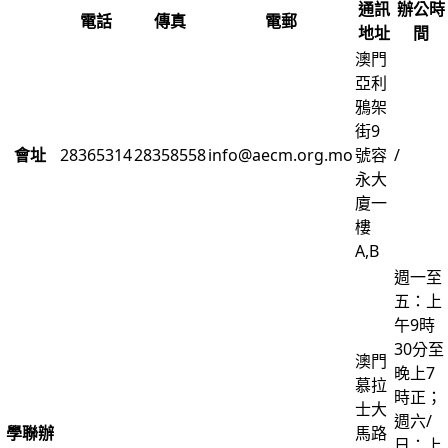
通訊
辦公時
電話
傳真
電郵
地址
間
澳門
亞利
鴉架
街9
會址
28365314
28358558
info@aecm.org.mo
號容
/
永大
廈一
樓
A,B
週一至
五：上
午9時
30分至
澳門
晚上7
慕拉
時正；
士大
週六/
學聯辦
馬路
日：上