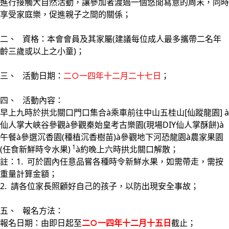
進行接觸大自然活動，讓參加者渡過一個悠閒寫意的周末，同時
享受家庭樂，促進親子之間的關係；
二、 資格：本會會員及其家屬(建議每位成人最多攜帶二名年
齡三歲或以上之小童)；
三、 活動日期：
二○一四年十二月二十七日
；
四、 活動內容：
早上九時於拱北關口門口集合à乘車前往中山五桂山[仙蹤龍園] à
仙人掌大峽谷參觀à參觀秦始皇考古樂園(現場DIY仙人掌酥餅)à
午餐à參選沉香園(種植沉香樹苗)à參觀地下河恐龍園à農家果園
1
(任食新鮮時令水果)
à約晚上六時拱北關口解散；
註：1. 可於園內任意品嘗各種時令新鮮水果，如需帶走，需按
重量計算金額；
2. 請各位家長照顧好自己的孩子，以防出現安全事故；
五、 報名方法：
報名日期：由即日起至
二○一四年十二月十五日
截止；