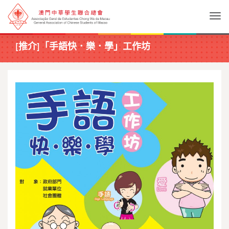
Togg
[推介]「手語快．樂．學」工作坊