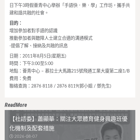
日下午3時假薈青中心舉辦「手語快．樂．學」工作坊，攜手共
建和諧共融的社會。
目的：
增加參加者對手語的認識
推動參加者與聽障人士建立合適的溝通模式
-提倡了解、接納及共融的訊息
日期：2011年8月5日(星期五)
時間：下午3:00至5:00
地點：薈青中心 – 慕拉士大馬路215號飛通工業大廈第二座1/B
費用：免費
聯絡查詢：2876 8118 / 2876 8119(郭小姐 / 鄧先生)
ReadMore
【社諮委】蕭顯華：關注大眾體育健身興趣班優
化機制及配套措施
2026-08-07