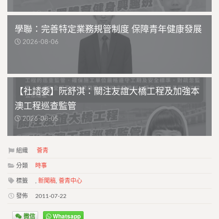
學聯：完善特定業務規管制度 保障青年健康發展
2026-08-06
【社諮委】阮舒淇：關注友誼大橋工程及加強本
澳工程巡查監管
2026-08-05
組織
薈青
分類
時事
標籤
,
新聞稿
,
薈青中心
發佈
2011-07-22
微信
Whatsapp