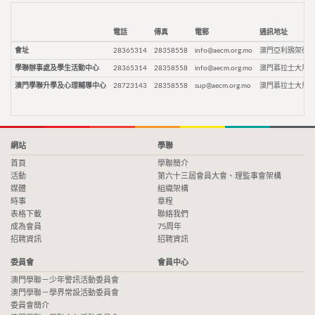
電話
傳真
電郵
通訊地址
會址
28365314
28358558
info@aecm.org.mo
澳門亞利鴉架街9
學聯辦事處及學生活動中心
28365314
28358558
info@aecm.org.mo
澳門慕拉士大馬路
澳門學聯升學及心理輔導中心
28723143
28358558
sup@aecm.org.mo
澳門慕拉士大馬路
網站
學聯
首頁
學聯簡介
活動
第六十三屆會員大會、理監事會架構
媒體
組織架構
時事
章程
表格下載
聯絡我們
成為會員
75周年
招聘資訊
招聘資訊
委員會
會員中心
澳門學聯－少年警訊活動委員會
澳門學聯－學界常設活動委員會
委員會簡介