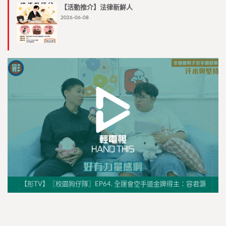
【活動推介】法律新鮮人
2026-06-08
【形TV】〖校園狗仔隊〗EP64. 全運會空手道金牌得主：容君灝