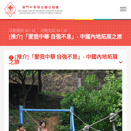
Togg
活動開始
04
/
22
活動完結
04
/
24
[推介]「愛我中華 自強不息」- 中國內地拓展之旅
[推介]「愛我中華 自強不息」- 中國內地拓展
1
之旅