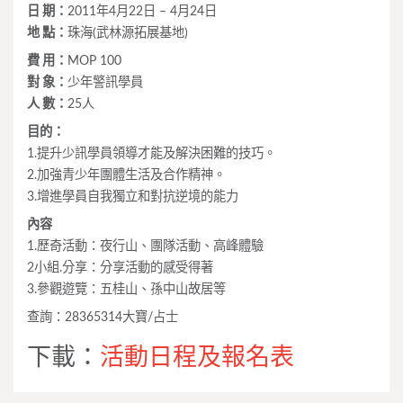
日 期：
2011年4月22日 – 4月24日
地 點：
珠海(武林源拓展基地)
費 用：
MOP 100
對 象：
少年警訊學員
人 數：
25人
目的：
1.提升少訊學員領導才能及解決困難的技巧。
2.加強青少年團體生活及合作精神。
3.增進學員自我獨立和對抗逆境的能力
內容
1.歷奇活動：夜行山、團隊活動、高峰體驗
2小組.分享：分享活動的感受得著
3.參觀遊覽：五桂山、孫中山故居等
查詢：28365314大寶/占士
下載：
活動日程及報名表