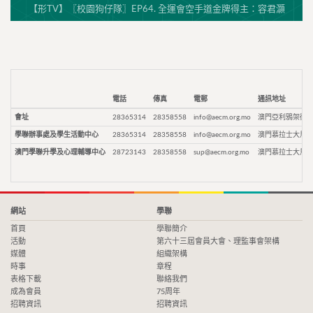
【形TV】〖校園狗仔隊〗EP64. 全運會空手道金牌得主：容君灝
電話
傳真
電郵
通訊地址
會址
28365314
28358558
info@aecm.org.mo
澳門亞利鴉架街9
學聯辦事處及學生活動中心
28365314
28358558
info@aecm.org.mo
澳門慕拉士大馬路
澳門學聯升學及心理輔導中心
28723143
28358558
sup@aecm.org.mo
澳門慕拉士大馬路
網站
學聯
首頁
學聯簡介
活動
第六十三屆會員大會、理監事會架構
媒體
組織架構
時事
章程
表格下載
聯絡我們
成為會員
75周年
招聘資訊
招聘資訊