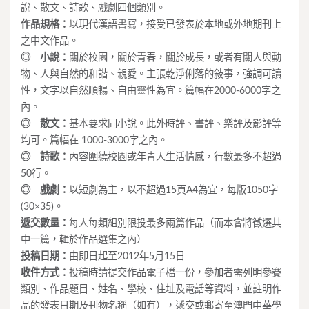
說、散文、詩歌、戲劇四個類別。
作品規格：
以現代漢語書寫，接受已發表於本地或外地期刊上
之中文作品。
◎ 小說：
關於校園，關於青春，關於成長，或者有關人與動
物、人與自然的和諧、親愛。主張乾淨俐落的敍事，強調可讀
性，文字以自然順暢、自由靈性為宜。篇幅在2000-6000字之
內。
◎ 散文：
基本要求同小說。此外時評、書評、樂評及影評等
均可。篇幅在 1000-3000字之內。
◎ 詩歌：
內容圍繞校園或年青人生活情感，行數最多不超過
50行。
◎ 戲劇：
以短劇為主，以不超過15頁A4為宜，每版1050字
(30×35)。
遞交數量：
每人每類組別限投最多兩篇作品（而本會將徵選其
中一篇，輯於作品選集之內）
投稿日期：
由即日起至2012年5月15日
收件方式：
投稿時請提交作品電子檔一份，參加者需列明參賽
類別、作品題目、姓名、學校、住址及電話等資料，並註明作
品的發表日期及刊物名稱（如有），遞交或郵寄至澳門中華學