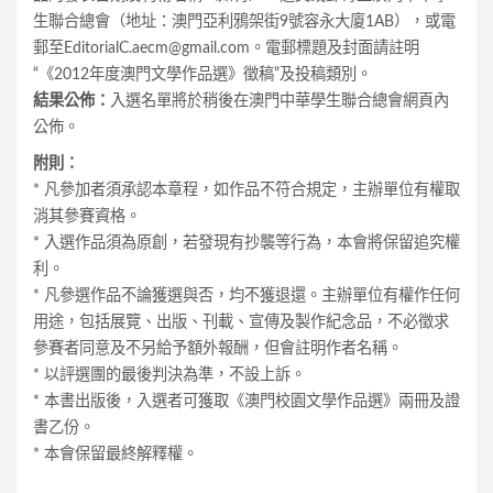
生聯合總會（地址：澳門亞利鴉架街9號容永大廈1AB），或電
郵至
EditorialC.aecm@gmail.com
。電郵標題及封面請註明
“《2012年度澳門文學作品選》徵稿”及投稿類別。
結果公佈：
入選名單將於稍後在澳門中華學生聯合總會網頁內
公佈。
附則：
* 凡參加者須承認本章程，如作品不符合規定，主辦單位有權取
消其參賽資格。
* 入選作品須為原創，若發現有抄襲等行為，本會將保留追究權
利。
* 凡參選作品不論獲選與否，均不獲退還。主辦單位有權作任何
用途，包括展覽、出版、刊載、宣傳及製作紀念品，不必徵求
參賽者同意及不另給予額外報酬，但會註明作者名稱。
* 以評選團的最後判決為準，不設上訴。
* 本書出版後，入選者可獲取《澳門校園文學作品選》兩冊及證
書乙份。
* 本會保留最終解釋權。