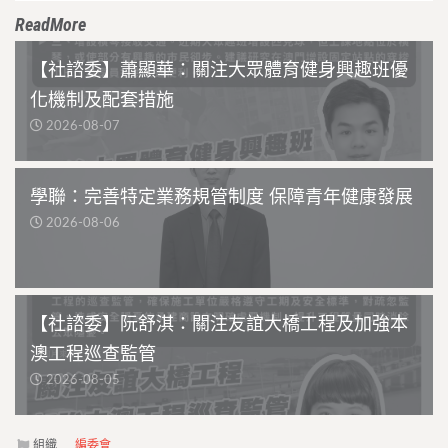
ReadMore
【社諮委】蕭顯華：關注大眾體育健身興趣班優
化機制及配套措施
2026-08-07
學聯：完善特定業務規管制度 保障青年健康發展
2026-08-06
【社諮委】阮舒淇：關注友誼大橋工程及加強本
澳工程巡查監管
2026-08-05
組織
編委會