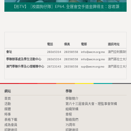
【形TV】〖校園狗仔隊〗EP64. 全運會空手道金牌得主：容君灝
電話
傳真
電郵
通訊地址
會址
28365314
28358558
info@aecm.org.mo
澳門亞利鴉架街9
學聯辦事處及學生活動中心
28365314
28358558
info@aecm.org.mo
澳門慕拉士大馬路
澳門學聯升學及心理輔導中心
28723143
28358558
sup@aecm.org.mo
澳門慕拉士大馬路
網站
學聯
首頁
學聯簡介
活動
第六十三屆會員大會、理監事會架構
媒體
組織架構
時事
章程
表格下載
聯絡我們
成為會員
75周年
招聘資訊
招聘資訊