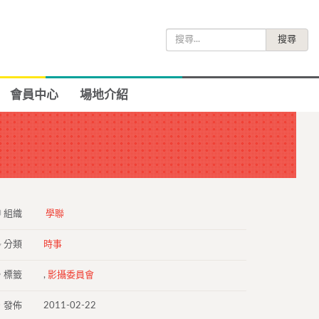
搜
尋
關
鍵
會員中心
場地介紹
字:
組織
學聯
分類
時事
標籤
,
影攝委員會
發佈
2011-02-22