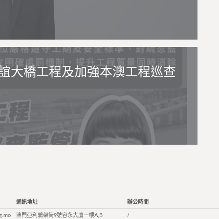
誼大橋工程及加強本澳工程巡查
通訊地址
辦公時間
g.mo
澳門亞利鴉架街9號容永大廈一樓A,B
/