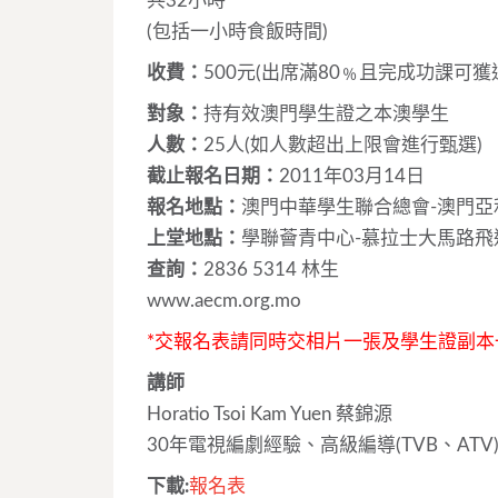
共32小時
(包括一小時食飯時間)
收費：
500元(出席滿80﹪且完成功課可獲
對象：
持有效澳門學生證之本澳學生
人數：
25人(如人數超出上限會進行甄選)
截止報名日期：
2011年03月14日
報名地點：
澳門中華學生聯合總會-澳門亞
上堂地點：
學聯薈青中心-慕拉士大馬路飛
查詢：
2836 5314 林生
www.aecm.org.mo
*交報名表請同時交相片一張及學生證副本
講師
Horatio Tsoi Kam Yuen 蔡錦源
30年電視編劇經驗、高級編導(TVB、ATV)19
下載:
報名表