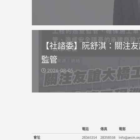
【社諮委】阮舒淇：關注友
監管
2026-08-05
電話
傳真
電郵
會址
28365314
28358558
info@aecm.or