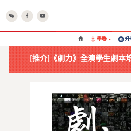
學聯
升
[推介]《劇力》全澳學生劇本