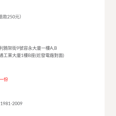
退款250元）
利鴉架街9號容永大廈一樓A,B
通工業大廈1樓B座(近發電廠對面)
一份
81-2009