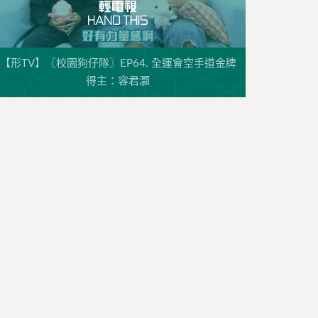
【形TV】〖校園狗仔隊〗EP64. 全運會空手道金牌
得主：容君灝