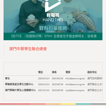
【形TV】〖校園狗仔隊〗EP64. 全運會空手道金牌得主：容君灝
澳門中華學生聯合總會
電話
傳真
電郵
通訊地址
會址
28365314
28358558
info@aecm.org.mo
澳門亞利鴉架街9
學聯辦事處及學生活動中心
28365314
28358558
info@aecm.org.mo
澳門慕拉士大馬路
澳門學聯升學及心理輔導中心
28723143
28358558
sup@aecm.org.mo
澳門慕拉士大馬路