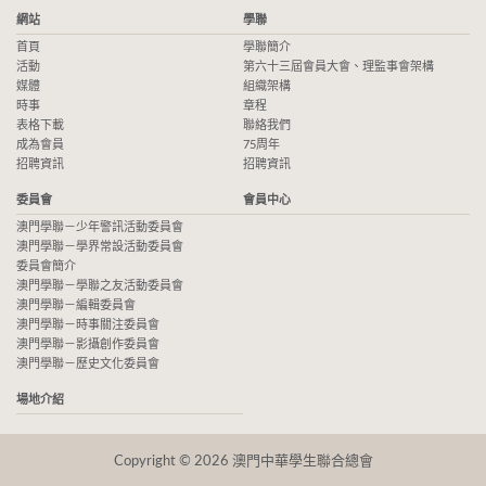
網站
學聯
首頁
學聯簡介
活動
第六十三屆會員大會、理監事會架構
媒體
組織架構
時事
章程
表格下載
聯絡我們
成為會員
75周年
招聘資訊
招聘資訊
委員會
會員中心
澳門學聯－少年警訊活動委員會
澳門學聯－學界常設活動委員會
委員會簡介
澳門學聯－學聯之友活動委員會
澳門學聯－編輯委員會
澳門學聯－時事關注委員會
澳門學聯－影攝創作委員會
澳門學聯－歷史文化委員會
場地介紹
Copyright © 2026 澳門中華學生聯合總會