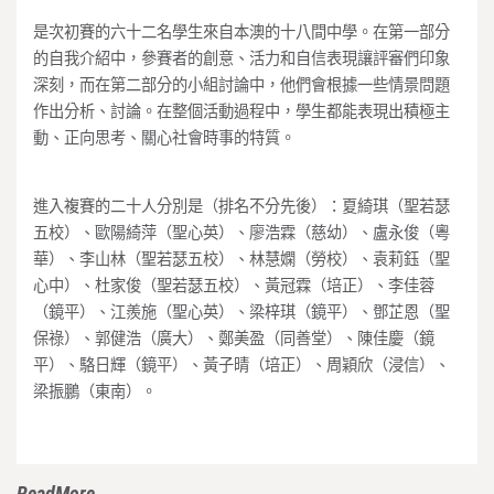
是次初賽的六十二名學生來自本澳的十八間中學。在第一部分
的自我介紹中，參賽者的創意、活力和自信表現讓評審們印象
深刻，而在第二部分的小組討論中，他們會根據一些情景問題
作出分析、討論。在整個活動過程中，學生都能表現出積極主
動、正向思考、關心社會時事的特質。
進入複賽的二十人分別是（排名不分先後）：夏綺琪（聖若瑟
五校）、歐陽綺萍（聖心英）、廖浩霖（慈幼）、盧永俊（粵
華）、李山林（聖若瑟五校）、林慧嫻（勞校）、袁莉鈺（聖
心中）、杜家俊（聖若瑟五校）、黃冠霖（培正）、李佳蓉
（鏡平）、江羨施（聖心英）、梁梓琪（鏡平）、鄧芷恩（聖
保祿）、郭健浩（廣大）、鄭美盈（同善堂）、陳佳慶（鏡
平）、駱日輝（鏡平）、黃子晴（培正）、周穎欣（浸信）、
梁振鵬（東南）。
ReadMore