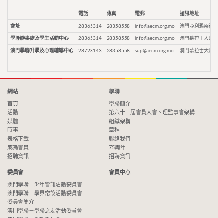
電話
傳真
電郵
通訊地址
會址
28365314
28358558
info@aecm.org.mo
澳門亞利鴉架街9
學聯辦事處及學生活動中心
28365314
28358558
info@aecm.org.mo
澳門慕拉士大馬路
澳門學聯升學及心理輔導中心
28723143
28358558
sup@aecm.org.mo
澳門慕拉士大馬路
網站
學聯
首頁
學聯簡介
活動
第六十三屆會員大會、理監事會架構
媒體
組織架構
時事
章程
表格下載
聯絡我們
成為會員
75周年
招聘資訊
招聘資訊
委員會
會員中心
澳門學聯－少年警訊活動委員會
澳門學聯－學界常設活動委員會
委員會簡介
澳門學聯－學聯之友活動委員會