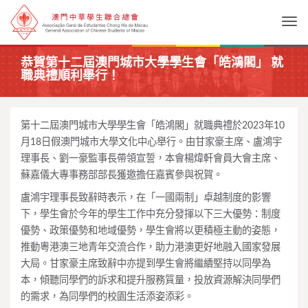
Togg
恭賀第十二屆澳門城市大學學生會「皓鴻閣」 就
職典禮順利舉行！
第十二屆澳門城市大學學生會「皓鴻閣」就職典禮於2023年10
月18日假澳門城市大學文化中心舉行。由甘家豪主席、盧鴻宇
理事長、劉一豪監事長帶領宣誓，本會楊煒軒會員大會主席、
蘇嘉儀大專事務部部長獲邀擔任嘉賓參與祝賀。
盧鴻宇理事長致辭時表示，在「一國兩制」卓越制度的影響
下，學生會於今年的學生工作中充分發揮以下三大優勢：制度
優勢、政策優勢和地域優勢，學生會將以更積極主動的姿態，
推動粵港澳三地青年交流合作，助力港澳更好地融入國家發展
大局。甘家豪主席致辭中亦提到學生會將繼續堅持以同學為
本，傾聽同學們的訴求和提升服務質量，投放資源解決同學們
的需求，為同學們的校園生活添姿添彩。