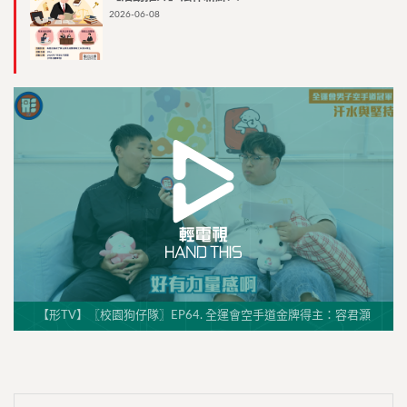
2026-06-08
【形TV】〖校園狗仔隊〗EP64. 全運會空手道金牌得主：容君灝