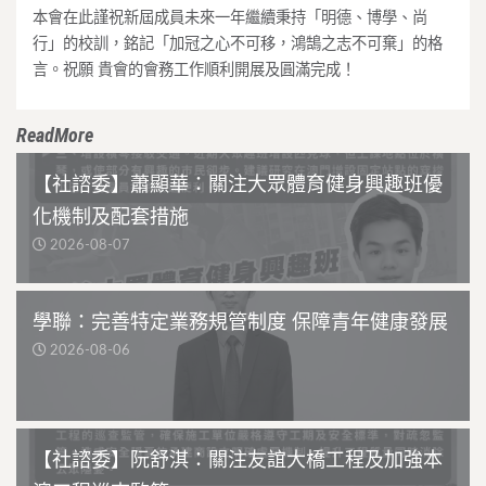
本會在此謹祝新屆成員未來一年繼續秉持「明德、博學、尚
行」的校訓，銘記「加冠之心不可移，鴻鵠之志不可棄」的格
言。祝願 貴會的會務工作順利開展及圓滿完成！
ReadMore
【社諮委】蕭顯華：關注大眾體育健身興趣班優
化機制及配套措施
2026-08-07
學聯：完善特定業務規管制度 保障青年健康發展
2026-08-06
【社諮委】阮舒淇：關注友誼大橋工程及加強本