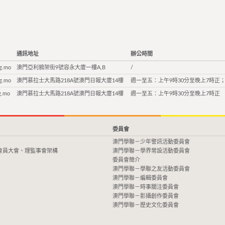
通訊地址
辦公時間
g.mo
澳門亞利鴉架街9號容永大廈一樓A,B
/
g.mo
澳門慕拉士大馬路218A號澳門日報大廈14樓
週一至五：上午9時30分至晚上7時正；
g.mo
澳門慕拉士大馬路218A號澳門日報大廈14樓
週一至五：上午9時30分至晚上7時正
委員會
澳門學聯－少年警訊活動委員會
會員大會、理監事會架構
澳門學聯－學界常設活動委員會
委員會簡介
澳門學聯－學聯之友活動委員會
澳門學聯－編輯委員會
澳門學聯－時事關注委員會
澳門學聯－影攝創作委員會
澳門學聯－歷史文化委員會