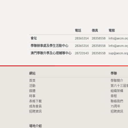
電話
傳真
電郵
會址
28365314
28358558
info@aecm.or
學聯辦事處及學生活動中心
28365314
28358558
info@aecm.or
澳門學聯升學及心理輔導中心
28723143
28358558
sup@aecm.or
網站
學聯
首頁
學聯簡介
活動
第六十三屆
媒體
組織架構
時事
章程
表格下載
聯絡我們
成為會員
75周年
招聘資訊
招聘資訊
場地介紹