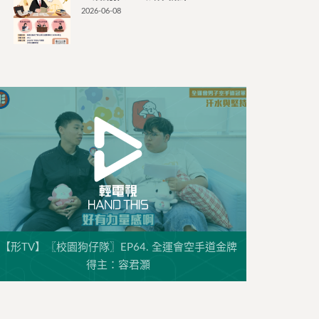
2026-06-08
【形TV】〖校園狗仔隊〗EP64. 全運會空手道金牌
得主：容君灝