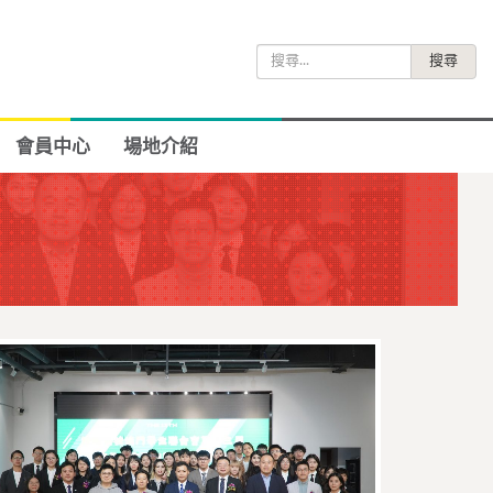
搜
尋
關
鍵
會員中心
場地介紹
字: