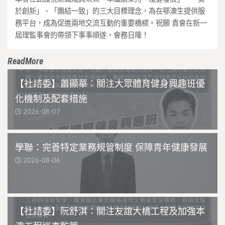
於創新」、「團結一致」的三大目標理念，為在鄂澳生提供服
務平台，成為促進兩地交流互動的重要橋樑。祝願 貴會在新一
屆理監事會的帶領下事事順遂，會務日隆！
ReadMore
【社諮委】蕭顯華：關注大眾體育健身興趣班優
化機制及配套措施
2026-08-07
學聯：完善特定業務規管制度 保障青年健康發展
2026-08-06
【社諮委】阮舒淇：關注友誼大橋工程及加強本