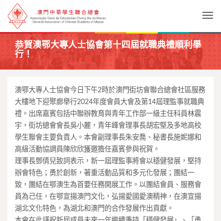
Togg
恭賀澳鄂大專人士協會第十四屆就職典禮順利舉
行！
澳鄂大專人士協會今日下午2時於澳門街坊會聯合總會社區服務
大樓地下迎聚廊舉行2024年度會員大會及第14屆理監事就職典
禮。出席嘉賓包括中聯辦教育與青年工作部一級主任科員林震
宇，街坊總會會長吳小麗，青年峰會理事長胡宏堅及多地高校
學生聯會主要負責人。本會副理事長朱安喬、秘書長施妮娜和
高級活動協調員陳欣欣獲邀擔任嘉賓參與祝賀。
理事長鄧倩兒致詞表示，新一屆理監事將會以穩健發展，堅持
辦會特色；勇於創新，著重活動品質和多元化發展；團結一
致，團結在鄂澳生為首要任務開展工作。以團結會員、服務會
員為己任，在鄂宣揚澳門文化，弘揚愛國愛澳精神，在澳宣揚
湖北文化特色，為湖北和澳門的合作發展作出貢獻。
本會在此謹祝新屆成員未來一年繼續秉持「穩健發展」、「勇