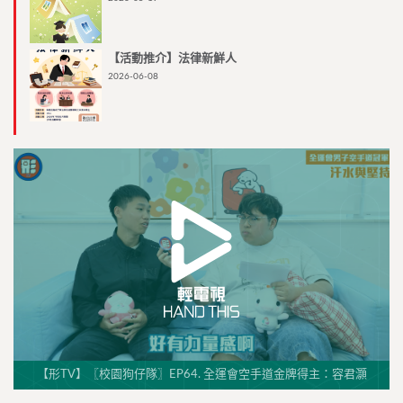
【活動推介】法律新鮮人
2026-06-08
【形TV】〖校園狗仔隊〗EP64. 全運會空手道金牌得主：容君灝