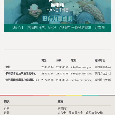
【形TV】〖校園狗仔隊〗EP64. 全運會空手道金牌得主：容君灝
電話
傳真
電郵
通訊地址
會址
28365314
28358558
info@aecm.org.mo
澳門亞利鴉架街9
學聯辦事處及學生活動中心
28365314
28358558
info@aecm.org.mo
澳門慕拉士大馬路
澳門學聯升學及心理輔導中心
28723143
28358558
sup@aecm.org.mo
澳門慕拉士大馬路
網站
學聯
首頁
學聯簡介
活動
第六十三屆會員大會、理監事會架構