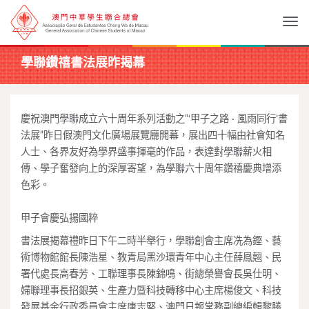
Togg
學聯鑽禧書法展昨揭幕
慶祝澳門學聯成立六十周年系列活動之“‘甲子之路 · 風雨同行’書
法展”昨日假澳門文化廣場展覽廳開幕，展出四十幅由社會知名
人士、各界友好為學界盛事揮毫的作品，表達對學聯薪火相
傳、學子奮發向上的深厚寄望，為學聯六十周年鑽禧慶典增添
色彩。
甲子會慶弘揚國粹
書法展揭幕禮昨日下午二時半舉行，學聯創會主席冼為鏗、藝
術博物館館長陳浩星、教青局黑沙環青年中心主任薛鳳翹、民
署代處長高春芳、工聯理事長陳錦鳴、街總榮譽會長吳仕明、
婦聯理事長招銀英、生產力暨科技轉移中心主席楊俊文、科技
發展基金行政委員會主席唐志堅、澳門日報常務副總編輯黎勝