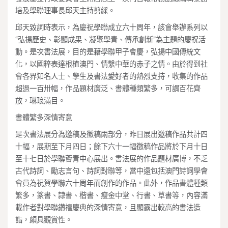
培及學聯理事長邱天主持剪綵。
邱天致詞時表示，為慶祝學聯成立六十周年，該會舉辦系列以
“弘揚歷史、彰顯成果、凝聚學青、傳承創新”為主題的慶祝活
動。是次書法展，目的是藉學聯甲子會慶，弘揚中國傳統文
化，以國粹表達根植澳門、情繫中華的赤子之情。由於得到社
會各界知名人士、學生及書法愛好者的熱烈支持，收集的作品
超過一百卅幅，作品題材廣泛、書體種類繁多，可謂百花齊
放，琳琅滿目。
書體繁多深情寄意
是次書法展分為邀稿及徵稿兩部分，昨日展出邀稿作品共計四
十幅，展期至下月四日；餘下六十一幅徵稿作品將於下月十日
至十七日於學聯薈青中心展出。書法展的作品題材廣博，不乏
古代詩詞、勵志言句、詩詞對聯等，當中還包括澳門詩詞學會
會員為祝賀學聯六十周年而創作的作品。此外，作品書體種類
繁多，篆書、隸書、楷書、瘦金中堂、行書、草書等，內容滿
載作者對學聯鑽禧慶典的深情寄意，且顯露出較高的書法造
詣，頗具觀賞性。