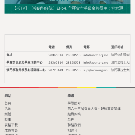
【形TV】〖校園狗仔隊〗EP64. 全運會空手道金牌得主：容君灝
電話
傳真
電郵
通訊地址
會址
28365314
28358558
info@aecm.org.mo
澳門亞利鴉架街9
學聯辦事處及學生活動中心
28365314
28358558
info@aecm.org.mo
澳門慕拉士大馬路
澳門學聯升學及心理輔導中心
28723143
28358558
sup@aecm.org.mo
澳門慕拉士大馬路
網站
學聯
首頁
學聯簡介
活動
第六十三屆會員大會、理監事會架構
媒體
組織架構
時事
章程
表格下載
聯絡我們
成為會員
75周年