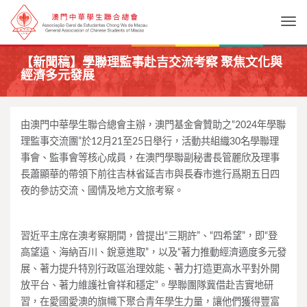
Togg
【新聞稿】學聯理監事赴吉交流考察 聚焦文化與
經濟多元發展
由澳門中華學生聯合總會主辦，澳門基金會贊助之“2024年學聯
理監事交流團”於12月21至25日舉行，活動共組織30名學聯理
事會、監事會等核心成員，在澳門學聯副秘書長管麗欣及理事
長蕭顯華的帶領下前往吉林省延吉市與長春市進行爲期五日四
夜的參訪交流、國情及地方文旅考察。
習近平主席在澳考察期間，曾提出“三期許”、“四希望”，即“登
高望遠、海納百川、銳意進取”，以及“著力推動經濟適度多元發
展、著力提升特別行政區治理效能、著力打造更高水平對外開
放平台、著力維護社會祥和穩定”。學聯團隊冀借赴吉實地研
習，在愛國愛澳的旗幟下聚合青年學生力量，讓他們獲得豐富