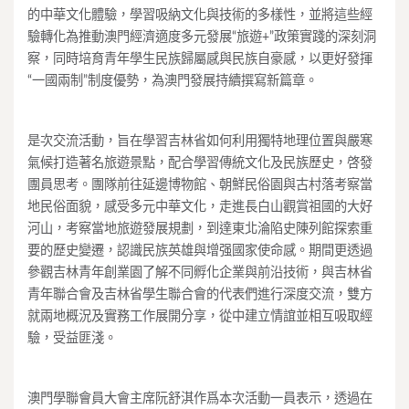
的中華文化體驗，學習吸納文化與技術的多樣性，並將這些經
驗轉化為推動澳門經濟適度多元發展“旅遊+”政策實踐的深刻洞
察，同時培育青年學生民族歸屬感與民族自豪感，以更好發揮
“一國兩制”制度優勢，為澳門發展持續撰寫新篇章。
是次交流活動，旨在學習吉林省如何利用獨特地理位置與嚴寒
氣候打造著名旅遊景點，配合學習傳統文化及民族歷史，啓發
團員思考。團隊前往延邊博物館、朝鮮民俗園與古村落考察當
地民俗面貌，感受多元中華文化，走進長白山觀賞祖國的大好
河山，考察當地旅遊發展規劃，到達東北淪陷史陳列館探索重
要的歷史變遷，認識民族英雄與增强國家使命感。期間更透過
參觀吉林青年創業園了解不同孵化企業與前沿技術，與吉林省
青年聯合會及吉林省學生聯合會的代表們進行深度交流，雙方
就兩地概況及實務工作展開分享，從中建立情誼並相互吸取經
驗，受益匪淺。
澳門學聯會員大會主席阮舒淇作爲本次活動一員表示，透過在