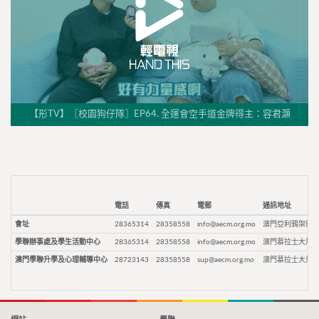
【形TV】〖校園狗仔隊〗EP64. 全運會空手道金牌得主：容君灝
電話
傳真
電郵
通訊地址
會址
28365314
28358558
info@aecm.org.mo
澳門亞利鴉架街9
學聯辦事處及學生活動中心
28365314
28358558
info@aecm.org.mo
澳門慕拉士大馬路
澳門學聯升學及心理輔導中心
28723143
28358558
sup@aecm.org.mo
澳門慕拉士大馬路