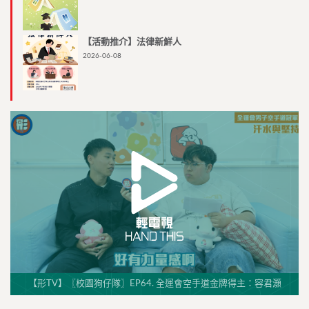
【活動推介】法律新鮮人
2026-06-08
【形TV】〖校園狗仔隊〗EP64. 全運會空手道金牌得主：容君灝