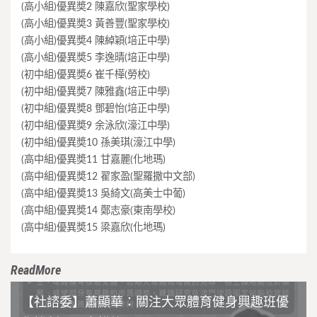
(高小組)優異奬2 陳嘉欣(聖家學校)
(高小組)優異奬3 黃善豐(聖家學校)
(高小組)優異奬4 陳綽穎(培正中學)
(高小組)優異奬5 李逸晴(培正中學)
(初中組)優異奬6 崔千樺(勞校)
(初中組)優異奬7 陳雅鑫(培正中學)
(初中組)優異奬8 鄧碧怡(培正中學)
(初中組)優異奬9 余泳欣(濠江中學)
(初中組)優異奬10 孫美琪(濠江中學)
(高中組)優異奬11 甘嘉麗(化地瑪)
(高中組)優異奬12 翟家盈(聖羅撒中文部)
(高中組)優異奬13 吳綺文(高美士中葡)
(高中組)優異奬14 鄭志豪(東南學校)
(高中組)優異奬15 梁嘉欣(化地瑪)
ReadMore
【社諮委】蕭顯華：關注大眾體育健身興趣班優