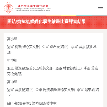
Togg
團結!齊抗氣候變化學生繪畫比賽評審結果
高小組
冠軍 楊穎(聖心英文部) 亞軍 岑君豪(培正) 季軍 黃嘉靜(化地
瑪)
初中組
冠軍 趙泳雯(聖若瑟五校英文部) 亞軍 林君朗(培正) 季軍 黃嘉
莉(化地瑪)
高中組
冠軍 黃淑凝(培正) 亞軍 周婉婷(聖羅撒英文部) 季軍 湯東城(培
正)
(高小組)優異奬1 梁裕琦(永援中學)