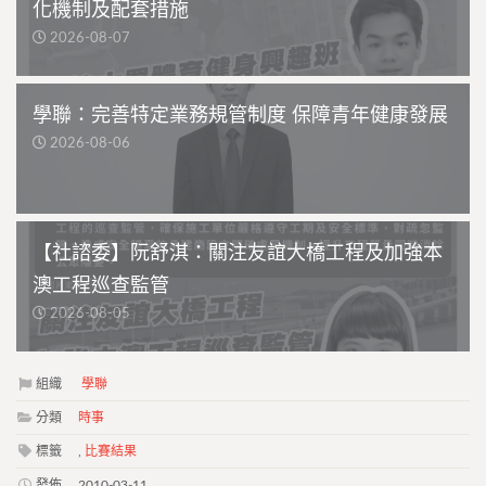
化機制及配套措施
2026-08-07
學聯：完善特定業務規管制度 保障青年健康發展
2026-08-06
【社諮委】阮舒淇：關注友誼大橋工程及加強本
澳工程巡查監管
2026-08-05
組織
學聯
分類
時事
標籤
,
比賽結果
發佈
2010-03-11