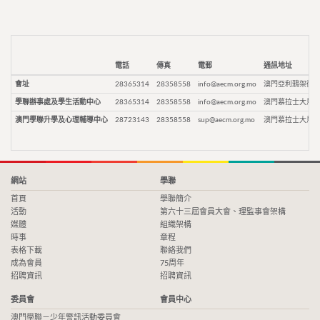
電話
傳真
電郵
通訊地址
會址
28365314
28358558
info@aecm.org.mo
澳門亞利鴉架街9
學聯辦事處及學生活動中心
28365314
28358558
info@aecm.org.mo
澳門慕拉士大馬路
澳門學聯升學及心理輔導中心
28723143
28358558
sup@aecm.org.mo
澳門慕拉士大馬路
網站
學聯
首頁
學聯簡介
活動
第六十三屆會員大會、理監事會架構
媒體
組織架構
時事
章程
表格下載
聯絡我們
成為會員
75周年
招聘資訊
招聘資訊
委員會
會員中心
澳門學聯－少年警訊活動委員會