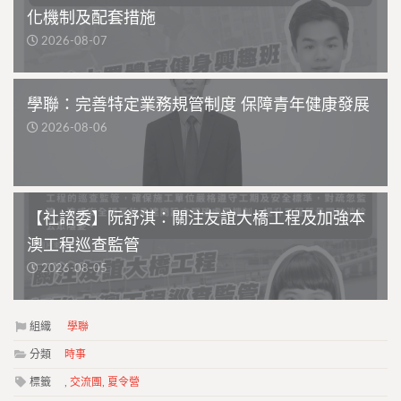
化機制及配套措施
2026-08-07
學聯：完善特定業務規管制度 保障青年健康發展
2026-08-06
【社諮委】阮舒淇：關注友誼大橋工程及加強本
澳工程巡查監管
2026-08-05
組織
學聯
分類
時事
標籤
,
交流團
,
夏令營