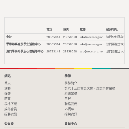
電話
傳真
電郵
通訊地址
會址
28365314
28358558
info@aecm.org.mo
澳門亞利鴉架街9
學聯辦事處及學生活動中心
28365314
28358558
info@aecm.org.mo
澳門慕拉士大馬路
澳門學聯升學及心理輔導中心
28723143
28358558
sup@aecm.org.mo
澳門慕拉士大馬路
網站
學聯
首頁
學聯簡介
活動
第六十三屆會員大會、理監事會架構
媒體
組織架構
時事
章程
表格下載
聯絡我們
成為會員
75周年
招聘資訊
招聘資訊
委員會
會員中心