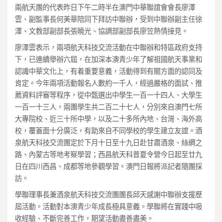
兩航天團的代表昨日下午二時半在澳門中華聯誼會會長廖澤
雲、副監事長何美華陪同下拜訪中聯辦，受到中聯辦副主任徐
澤、文教部副部長張曉光、協調部副部長廖笠熱情接見。
廖澤雲表示，兩項航天科技交流活動在中聯辦和特區政府支持
下，已連續舉辦六屆，在加深本澳青少年了解祖國航天事業和
認識中華文化上，有着重要意義，活動得到有關方面的認同及
肯定。今年兩項活動報名人數約一千人，經過嚴格的面試、推
薦資料評審等程序，從中甄選出中學生一百一十四人、大學生
一百一十三人，兩團學生共二百二十七人，分別來自澳門七所
大專院校、近三十所中學，以及二十多所內地、台灣、海外高
校，覆蓋面十分廣泛，有助來自不同學校的學生建立友誼。酒
泉航天科技交流團定於下月十日至十九日赴甘肅酒泉、絲綢之
路、內蒙古等地考察學習；西昌航天科普夏令營今日起至廿九
日在四川西昌、成都等地參觀學習。澳門日報將派記者隨團採
訪。
學聯理事長兼酒泉航天科技交流團團長邱天感謝中聯辦支援歷
屆活動。活動對本澳青少年成長極具意義。學聯將在實踐中吸
收經驗、不斷完善工作，期望活動盡善盡美。