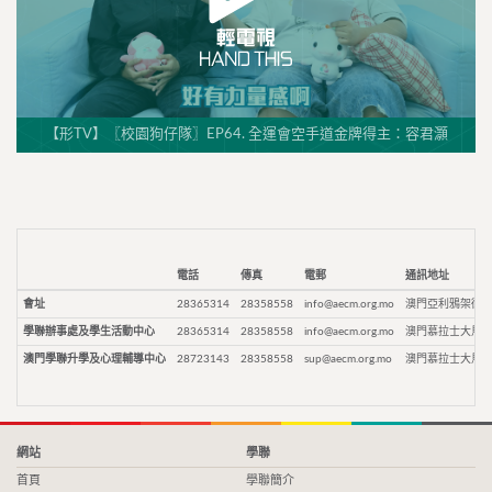
【形TV】〖校園狗仔隊〗EP64. 全運會空手道金牌得主：容君灝
電話
傳真
電郵
通訊地址
會址
28365314
28358558
info@aecm.org.mo
澳門亞利鴉架街9
學聯辦事處及學生活動中心
28365314
28358558
info@aecm.org.mo
澳門慕拉士大馬路
澳門學聯升學及心理輔導中心
28723143
28358558
sup@aecm.org.mo
澳門慕拉士大馬路
網站
學聯
首頁
學聯簡介