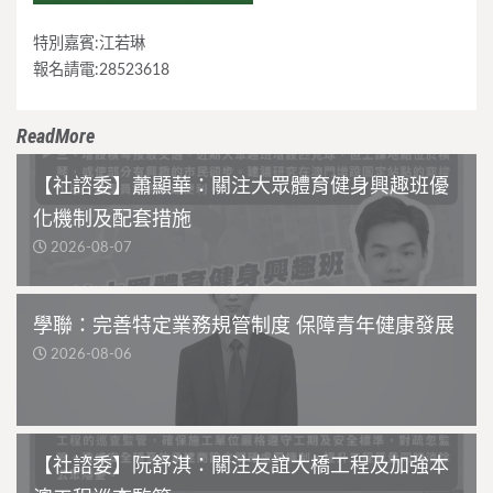
特別嘉賓:江若琳
報名請電:28523618
ReadMore
【社諮委】蕭顯華：關注大眾體育健身興趣班優
化機制及配套措施
2026-08-07
學聯：完善特定業務規管制度 保障青年健康發展
2026-08-06
【社諮委】阮舒淇：關注友誼大橋工程及加強本